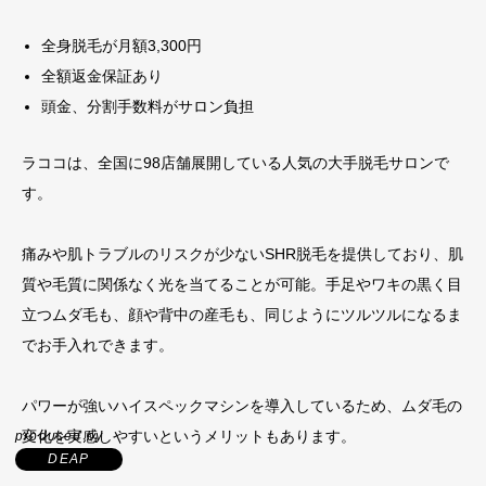
全身脱毛が月額3,300円
全額返金保証あり
頭金、分割手数料がサロン負担
ラココは、全国に98店舗展開している人気の大手脱毛サロンで
す。
痛みや肌トラブルのリスクが少ないSHR脱毛を提供しており、肌
質や毛質に関係なく光を当てることが可能。手足やワキの黒く目
立つムダ毛も、顔や背中の産毛も、同じようにツルツルになるま
でお手入れできます。
パワーが強いハイスペックマシンを導入しているため、ムダ毛の
変化を実感しやすいというメリットもあります。
produced by
DEAP