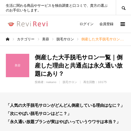
SEARCH
生活に関わる商品やサービスを独自調査と口コミで、貴方の選ぶ
のお手伝いをします。
ログイン
会員登録
カテゴリー
美容
脱毛サロン
倒産した大手脱毛サロン一覧｜倒産した理由と共通点は永久通い放題にあり？
ホーム
倒産した大手脱毛サロン一覧｜倒
産した理由と共通点は永久通い放
美容
題にあり？
投稿者 :
nakano
脱毛サロン
再生回数：10175
「人気の大手脱毛サロンがどんどん倒産している理由はなに？」
「次にやばい脱毛サロンはどこ？」
「永久通い放題プランが実はやばいっていうウワサは本当？」