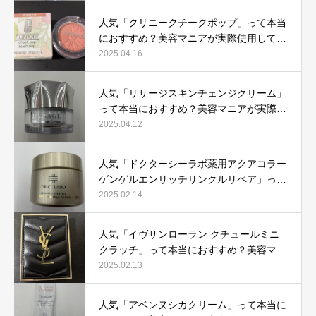
人気「クリニークチークポップ」って本当
におすすめ？美容マニアが実際使用して口
コミを検証！
2025.04.16
人気「リサージスキンチェンジクリーム」
って本当におすすめ？美容マニアが実際使
用して口コミを検証！
2025.04.12
人気「ドクターシーラボ薬用アクアコラー
ゲンゲルエンリッチリンクルリペア」って
本当におすすめ？美容マニアが実際使用し
2025.02.14
て口コミを検証
人気「イヴサンローラン クチュールミニ
クラッチ」って本当におすすめ？美容マニ
アが実際使用して口コミを検証！
2025.02.13
人気「アベンヌシカクリーム」って本当に