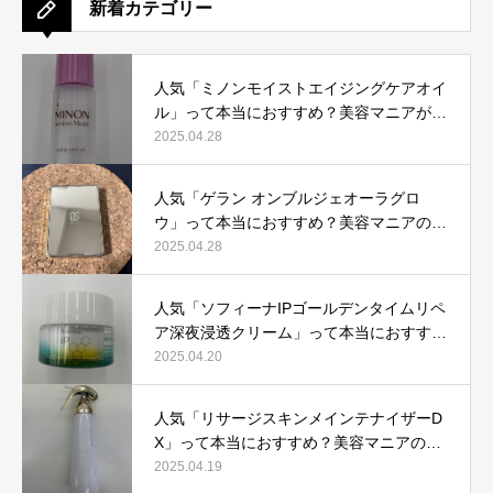
新着カテゴリー
人気「ミノンモイストエイジングケアオイ
ル」って本当におすすめ？美容マニアが実
際使用して口コミを検証！
2025.04.28
人気「ゲラン オンブルジェオーラグロ
ウ」って本当におすすめ？美容マニアの私
が実際使用して、口コミを検証！
2025.04.28
人気「ソフィーナIPゴールデンタイムリペ
ア深夜浸透クリーム」って本当におすす
め？美容マニアが実際使用して口コミを検
2025.04.20
証！
人気「リサージスキンメインテナイザーD
X」って本当におすすめ？美容マニアの私
が実際使用して、口コミを検証！
2025.04.19