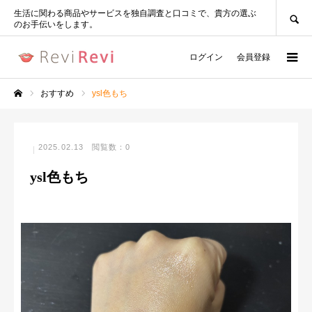
SEARCH
生活に関わる商品やサービスを独自調査と口コミで、貴方の選ぶ
のお手伝いをします。
ログイン
会員登録
おすすめ
ysl色もち
ホーム
2025.02.13
閲覧数：0
ysl色もち