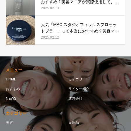
おすすめ？美容マニアが実際使用して、口
コミを検証！
2025.02.13
人気「MAC スタジオフィックスプロセッ
トブラー」って本当におすすめ？美容マニ
アが実際使用して口コミを検証！
2025.02.12
メニュー
HOME
カテゴリー
おすすめ
ライター紹介
NEWS
運営会社
カテゴリー
美容
日用品