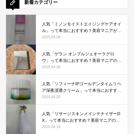
新着カテゴリー
人気「ミノンモイストエイジングケアオイ
ル」って本当におすすめ？美容マニアが実
際使用して口コミを検証！
2025.04.28
人気「ゲラン オンブルジェオーラグロ
ウ」って本当におすすめ？美容マニアの私
が実際使用して、口コミを検証！
2025.04.28
人気「ソフィーナIPゴールデンタイムリペ
ア深夜浸透クリーム」って本当におすす
め？美容マニアが実際使用して口コミを検
2025.04.20
証！
人気「リサージスキンメインテナイザーD
X」って本当におすすめ？美容マニアの私
が実際使用して、口コミを検証！
2025.04.19