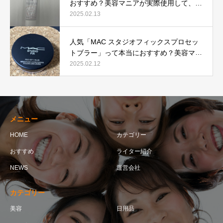
おすすめ？美容マニアが実際使用して、口
コミを検証！
2025.02.13
人気「MAC スタジオフィックスプロセッ
トブラー」って本当におすすめ？美容マニ
アが実際使用して口コミを検証！
2025.02.12
メニュー
HOME
カテゴリー
おすすめ
ライター紹介
NEWS
運営会社
カテゴリー
美容
日用品