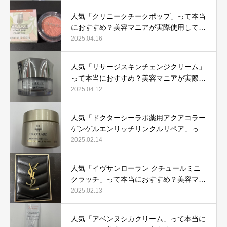
人気「クリニークチークポップ」って本当
におすすめ？美容マニアが実際使用して口
コミを検証！
2025.04.16
人気「リサージスキンチェンジクリーム」
って本当におすすめ？美容マニアが実際使
用して口コミを検証！
2025.04.12
人気「ドクターシーラボ薬用アクアコラー
ゲンゲルエンリッチリンクルリペア」って
本当におすすめ？美容マニアが実際使用し
2025.02.14
て口コミを検証
人気「イヴサンローラン クチュールミニ
クラッチ」って本当におすすめ？美容マニ
アが実際使用して口コミを検証！
2025.02.13
人気「アベンヌシカクリーム」って本当に