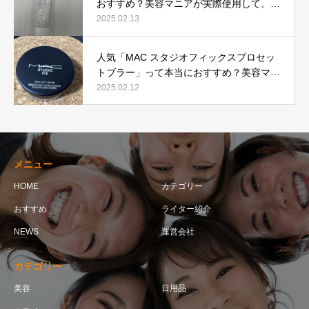
おすすめ？美容マニアが実際使用して、口
コミを検証！
2025.02.13
人気「MAC スタジオフィックスプロセッ
トブラー」って本当におすすめ？美容マニ
アが実際使用して口コミを検証！
2025.02.12
メニュー
HOME
カテゴリー
おすすめ
ライター紹介
NEWS
運営会社
カテゴリー
美容
日用品