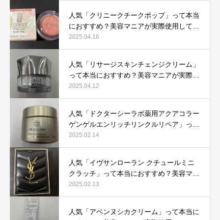
人気「クリニークチークポップ」って本当
におすすめ？美容マニアが実際使用して口
コミを検証！
2025.04.16
人気「リサージスキンチェンジクリーム」
って本当におすすめ？美容マニアが実際使
用して口コミを検証！
2025.04.12
人気「ドクターシーラボ薬用アクアコラー
ゲンゲルエンリッチリンクルリペア」って
本当におすすめ？美容マニアが実際使用し
2025.02.14
て口コミを検証
人気「イヴサンローラン クチュールミニ
クラッチ」って本当におすすめ？美容マニ
アが実際使用して口コミを検証！
2025.02.13
人気「アベンヌシカクリーム」って本当に