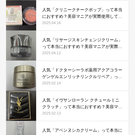
人気「クリニークチークポップ」って本当
におすすめ？美容マニアが実際使用して口
コミを検証！
2025.04.16
人気「リサージスキンチェンジクリーム」
って本当におすすめ？美容マニアが実際使
用して口コミを検証！
2025.04.12
人気「ドクターシーラボ薬用アクアコラー
ゲンゲルエンリッチリンクルリペア」って
本当におすすめ？美容マニアが実際使用し
2025.02.14
て口コミを検証
人気「イヴサンローラン クチュールミニ
クラッチ」って本当におすすめ？美容マニ
アが実際使用して口コミを検証！
2025.02.13
人気「アベンヌシカクリーム」って本当に