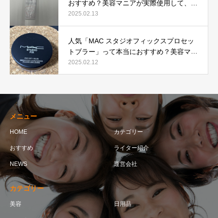
おすすめ？美容マニアが実際使用して、口
コミを検証！
2025.02.13
人気「MAC スタジオフィックスプロセッ
トブラー」って本当におすすめ？美容マニ
アが実際使用して口コミを検証！
2025.02.12
メニュー
HOME
カテゴリー
おすすめ
ライター紹介
NEWS
運営会社
カテゴリー
美容
日用品