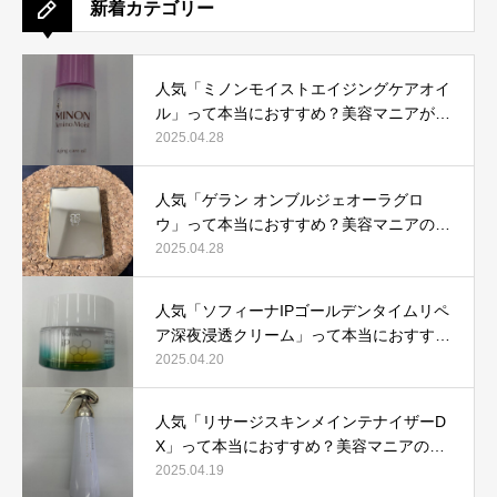
新着カテゴリー
人気「ミノンモイストエイジングケアオイ
ル」って本当におすすめ？美容マニアが実
際使用して口コミを検証！
2025.04.28
人気「ゲラン オンブルジェオーラグロ
ウ」って本当におすすめ？美容マニアの私
が実際使用して、口コミを検証！
2025.04.28
人気「ソフィーナIPゴールデンタイムリペ
ア深夜浸透クリーム」って本当におすす
め？美容マニアが実際使用して口コミを検
2025.04.20
証！
人気「リサージスキンメインテナイザーD
X」って本当におすすめ？美容マニアの私
が実際使用して、口コミを検証！
2025.04.19