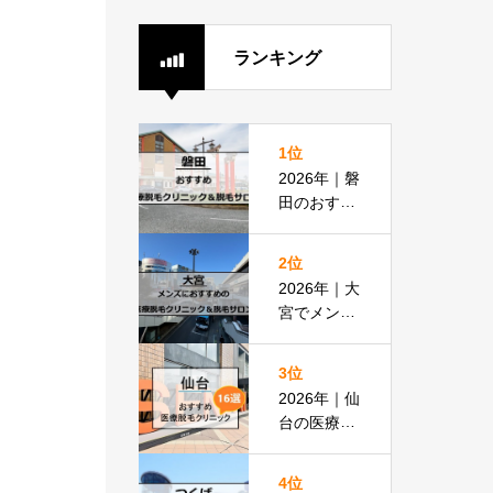
ランキング
1位
2026年｜磐
田のおすす
め医療脱毛
クリニック
2位
＆脱毛サロ
2026年｜大
ン全8選
宮でメンズ
脱毛におす
すめの医療
3位
脱毛＆脱毛
2026年｜仙
サロン全16
台の医療脱
選
毛おすすめ
16選！都度
4位