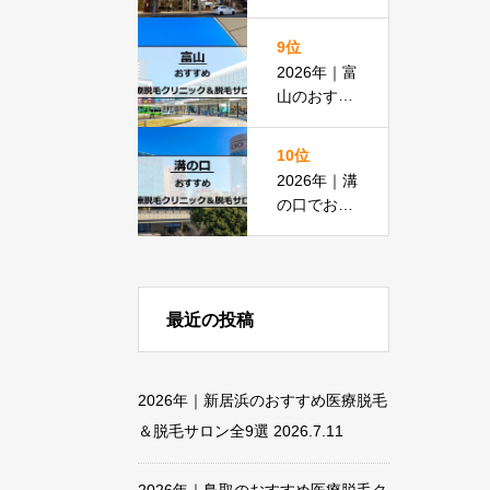
脱毛におす
すめの医療
9位
脱毛＆脱毛
2026年｜富
サロン全15
山のおすす
選
め医療脱毛
クリニック
10位
＆脱毛サロ
2026年｜溝
ン全18選
の口でおす
すめの医療
脱毛＆脱毛
サロン全13
選
最近の投稿
2026年｜新居浜のおすすめ医療脱毛
＆脱毛サロン全9選
2026.7.11