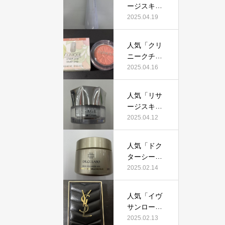
証！
ージスキン
て本当にお
メインテナ
2025.04.19
すすめ？美
イザーD
容マニアが
X」って本
実際使用し
人気「クリ
当におすす
て口コミを
ニークチー
め？美容マ
検証！
クポップ」
2025.04.16
ニアの私が
って本当に
実際使用し
おすすめ？
て、口コミ
人気「リサ
美容マニア
を検証！
ージスキン
が実際使用
チェンジク
2025.04.12
して口コミ
リーム」っ
を検証！
て本当にお
人気「ドク
すすめ？美
ターシーラ
容マニアが
ボ薬用アク
2025.02.14
実際使用し
アコラーゲ
て口コミを
ンゲルエン
検証！
人気「イヴ
リッチリン
サンローラ
クルリペ
ン クチュー
2025.02.13
ア」って本