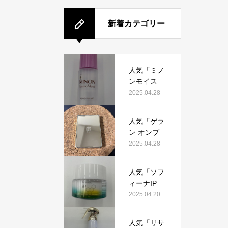
新着カテゴリー
人気「ミノ
ンモイスト
エイジング
2025.04.28
ケアオイ
ル」って本
人気「ゲラ
当におすす
ン オンブル
め？美容マ
ジェオーラ
2025.04.28
ニアが実際
グロウ」っ
使用して口
て本当にお
コミを検
人気「ソフ
すすめ？美
証！
ィーナIPゴ
容マニアの
ールデンタ
2025.04.20
私が実際使
イムリペア
用して、口
深夜浸透ク
コミを検
人気「リサ
リーム」っ