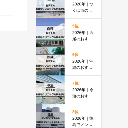
払いOKの
2026年｜つ
安い医院も
くば市のお
紹介
すすめ医療
脱毛＆脱毛
5位
サロン全13
2026年｜西
選
尾のおすす
め医療脱毛
クリニック
6位
＆脱毛サロ
2026年｜沖
ン全15選
縄のおすす
め医療脱毛
＆脱毛サロ
7位
ン全19選
2026年｜今
治のおすす
め医療脱毛
クリニック
8位
＆脱毛サロ
2026年｜徳
ン全13選
島でメンズ