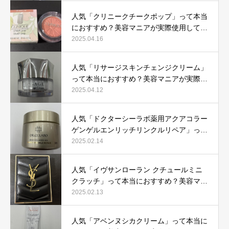
人気「クリニークチークポップ」って本当
におすすめ？美容マニアが実際使用して口
コミを検証！
2025.04.16
人気「リサージスキンチェンジクリーム」
って本当におすすめ？美容マニアが実際使
用して口コミを検証！
2025.04.12
人気「ドクターシーラボ薬用アクアコラー
ゲンゲルエンリッチリンクルリペア」って
本当におすすめ？美容マニアが実際使用し
2025.02.14
て口コミを検証
人気「イヴサンローラン クチュールミニ
クラッチ」って本当におすすめ？美容マニ
アが実際使用して口コミを検証！
2025.02.13
人気「アベンヌシカクリーム」って本当に