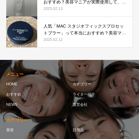
おすすめ？美容マニアが実際使用して、口
コミを検証！
2025.02.13
人気「MAC スタジオフィックスプロセッ
トブラー」って本当におすすめ？美容マニ
アが実際使用して口コミを検証！
2025.02.12
メニュー
HOME
カテゴリー
おすすめ
ライター紹介
NEWS
運営会社
カテゴリー
美容
日用品