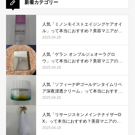
新着カテゴリー
人気「ミノンモイストエイジングケアオイ
ル」って本当におすすめ？美容マニアが実
際使用して口コミを検証！
2025.04.28
人気「ゲラン オンブルジェオーラグロ
ウ」って本当におすすめ？美容マニアの私
が実際使用して、口コミを検証！
2025.04.28
人気「ソフィーナIPゴールデンタイムリペ
ア深夜浸透クリーム」って本当におすす
め？美容マニアが実際使用して口コミを検
2025.04.20
証！
人気「リサージスキンメインテナイザーD
X」って本当におすすめ？美容マニアの私
が実際使用して、口コミを検証！
2025.04.19