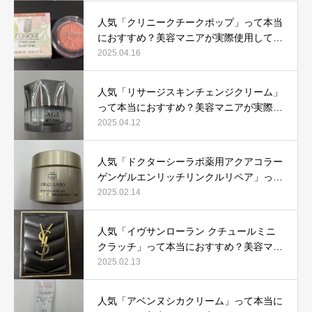
人気「クリニークチークポップ」って本当
におすすめ？美容マニアが実際使用して口
コミを検証！
2025.04.16
人気「リサージスキンチェンジクリーム」
って本当におすすめ？美容マニアが実際使
用して口コミを検証！
2025.04.12
人気「ドクターシーラボ薬用アクアコラー
ゲンゲルエンリッチリンクルリペア」って
本当におすすめ？美容マニアが実際使用し
2025.02.14
て口コミを検証
人気「イヴサンローラン クチュールミニ
クラッチ」って本当におすすめ？美容マニ
アが実際使用して口コミを検証！
2025.02.13
人気「アベンヌシカクリーム」って本当に