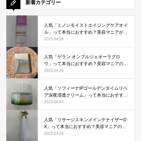
新着カテゴリー
人気「ミノンモイストエイジングケアオイ
ル」って本当におすすめ？美容マニアが実
際使用して口コミを検証！
2025.04.28
人気「ゲラン オンブルジェオーラグロ
ウ」って本当におすすめ？美容マニアの私
が実際使用して、口コミを検証！
2025.04.28
人気「ソフィーナIPゴールデンタイムリペ
ア深夜浸透クリーム」って本当におすす
め？美容マニアが実際使用して口コミを検
2025.04.20
証！
人気「リサージスキンメインテナイザーD
X」って本当におすすめ？美容マニアの私
が実際使用して、口コミを検証！
2025.04.19