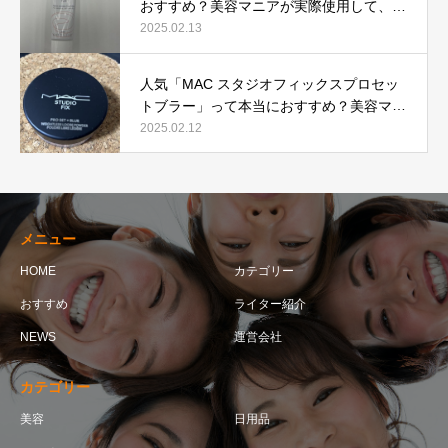
おすすめ？美容マニアが実際使用して、口
コミを検証！
2025.02.13
人気「MAC スタジオフィックスプロセッ
トブラー」って本当におすすめ？美容マニ
アが実際使用して口コミを検証！
2025.02.12
メニュー
HOME
カテゴリー
おすすめ
ライター紹介
NEWS
運営会社
カテゴリー
美容
日用品