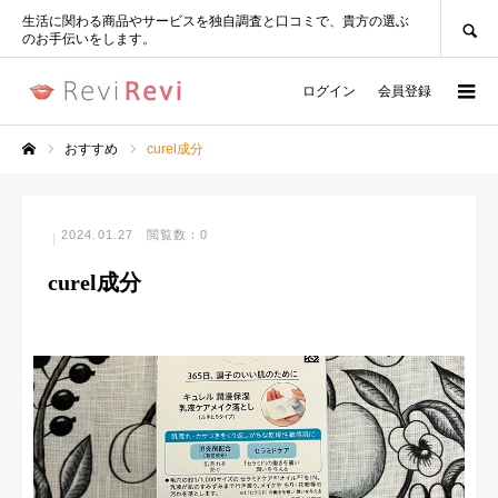
SEARCH
生活に関わる商品やサービスを独自調査と口コミで、貴方の選ぶ
のお手伝いをします。
ログイン
会員登録
おすすめ
curel成分
ホーム
2024.01.27
閲覧数：0
curel成分