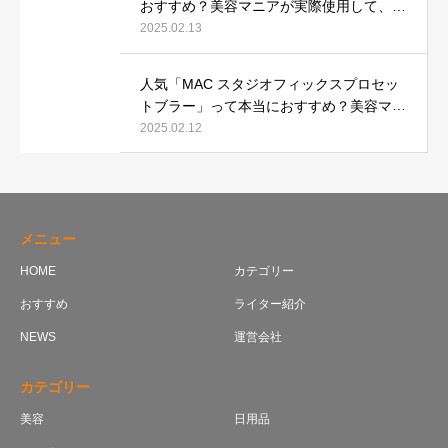
おすすめ？美容マニアが実際使用して、口
コミを検証！
2025.02.13
人気「MAC スタジオフィックスプロセッ
トブラー」って本当におすすめ？美容マニ
アが実際使用して口コミを検証！
2025.02.12
メニュー
HOME
カテゴリー
おすすめ
ライター紹介
NEWS
運営会社
カテゴリー
美容
日用品