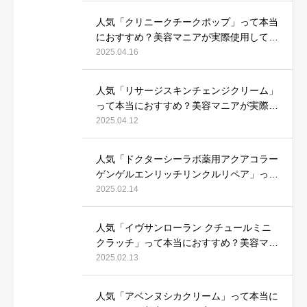
人気「クリニークチークポップ」って本当
におすすめ？美容マニアが実際使用して口
コミを検証！
2025.04.16
人気「リサージスキンチェンジクリーム」
って本当におすすめ？美容マニアが実際使
用して口コミを検証！
2025.04.12
人気「ドクターシーラボ薬用アクアコラー
ゲンゲルエンリッチリンクルリペア」って
本当におすすめ？美容マニアが実際使用し
2025.02.14
て口コミを検証
人気「イヴサンローラン クチュールミニ
クラッチ」って本当におすすめ？美容マニ
アが実際使用して口コミを検証！
2025.02.13
人気「アベンヌシカクリーム」って本当に