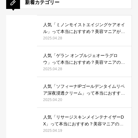
新着カテゴリー
人気「ミノンモイストエイジングケアオイ
ル」って本当におすすめ？美容マニアが実
際使用して口コミを検証！
2025.04.28
人気「ゲラン オンブルジェオーラグロ
ウ」って本当におすすめ？美容マニアの私
が実際使用して、口コミを検証！
2025.04.28
人気「ソフィーナIPゴールデンタイムリペ
ア深夜浸透クリーム」って本当におすす
め？美容マニアが実際使用して口コミを検
2025.04.20
証！
人気「リサージスキンメインテナイザーD
X」って本当におすすめ？美容マニアの私
が実際使用して、口コミを検証！
2025.04.19