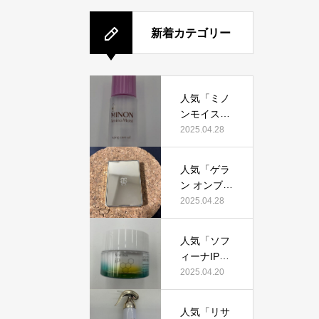
新着カテゴリー
人気「ミノ
ンモイスト
エイジング
2025.04.28
ケアオイ
ル」って本
人気「ゲラ
当におすす
ン オンブル
め？美容マ
ジェオーラ
2025.04.28
ニアが実際
グロウ」っ
使用して口
て本当にお
コミを検
人気「ソフ
すすめ？美
証！
ィーナIPゴ
容マニアの
ールデンタ
2025.04.20
私が実際使
イムリペア
用して、口
深夜浸透ク
コミを検
人気「リサ
リーム」っ