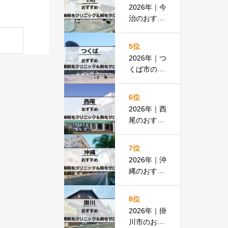
払いOKの
2026年｜今
安い医院も
治のおすす
紹介
め医療脱毛
クリニック
5位
＆脱毛サロ
2026年｜つ
ン全13選
くば市のお
すすめ医療
脱毛＆脱毛
6位
サロン全13
2026年｜西
選
尾のおすす
め医療脱毛
クリニック
7位
＆脱毛サロ
2026年｜沖
ン全15選
縄のおすす
め医療脱毛
＆脱毛サロ
8位
ン全19選
2026年｜掛
川市のおす