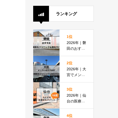
ランキング
1位
2026年｜磐
田のおすす
め医療脱毛
クリニック
2位
＆脱毛サロ
2026年｜大
ン全8選
宮でメンズ
脱毛におす
すめの医療
3位
脱毛＆脱毛
2026年｜仙
サロン全16
台の医療脱
選
毛おすすめ
16選！都度
4位