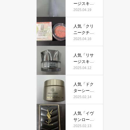
証！
ージスキン
て本当にお
メインテナ
2025.04.19
すすめ？美
イザーD
容マニアが
X」って本
実際使用し
人気「クリ
当におすす
て口コミを
ニークチー
め？美容マ
検証！
クポップ」
2025.04.16
ニアの私が
って本当に
実際使用し
おすすめ？
て、口コミ
人気「リサ
美容マニア
を検証！
ージスキン
が実際使用
チェンジク
2025.04.12
して口コミ
リーム」っ
を検証！
て本当にお
人気「ドク
すすめ？美
ターシーラ
容マニアが
ボ薬用アク
2025.02.14
実際使用し
アコラーゲ
て口コミを
ンゲルエン
検証！
人気「イヴ
リッチリン
サンローラ
クルリペ
ン クチュー
2025.02.13
ア」って本