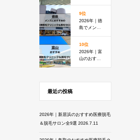
すめ医療脱
毛クリニッ
9位
ク＆脱毛サ
2026年｜徳
ロン全11選
島でメンズ
脱毛におす
すめの医療
10位
脱毛＆脱毛
2026年｜富
サロン全15
山のおすす
選
め医療脱毛
クリニック
＆脱毛サロ
ン全18選
最近の投稿
2026年｜新居浜のおすすめ医療脱毛
＆脱毛サロン全9選
2026.7.11