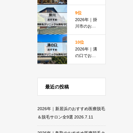
脱毛におす
すめの医療
9位
脱毛＆脱毛
2026年｜掛
サロン全15
川市のおす
選
すめ医療脱
毛クリニッ
10位
ク＆脱毛サ
2026年｜溝
ロン全11選
の口でおす
すめの医療
脱毛＆脱毛
サロン全13
選
最近の投稿
2026年｜新居浜のおすすめ医療脱毛
＆脱毛サロン全9選
2026.7.11