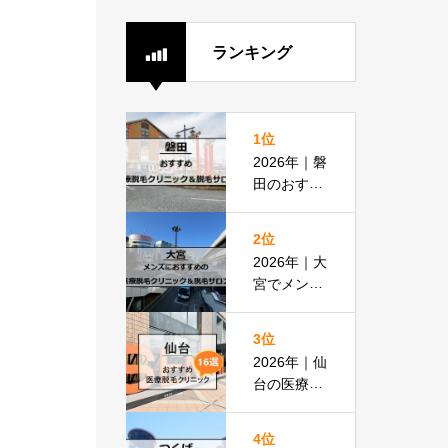
ランキング
1位
2026年｜磐
田のおすす
め医療脱毛
クリニック
2位
＆脱毛サロ
2026年｜大
ン全8選
宮でメンズ
脱毛におす
すめの医療
3位
脱毛＆脱毛
2026年｜仙
サロン全16
台の医療脱
選
毛おすすめ
16選！都度
4位