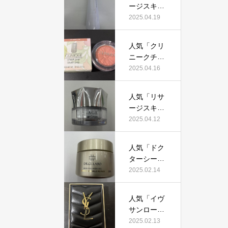
証！
ージスキン
て本当にお
メインテナ
2025.04.19
すすめ？美
イザーD
容マニアが
X」って本
実際使用し
人気「クリ
当におすす
て口コミを
ニークチー
め？美容マ
検証！
クポップ」
2025.04.16
ニアの私が
って本当に
実際使用し
おすすめ？
て、口コミ
人気「リサ
美容マニア
を検証！
ージスキン
が実際使用
チェンジク
2025.04.12
して口コミ
リーム」っ
を検証！
て本当にお
人気「ドク
すすめ？美
ターシーラ
容マニアが
ボ薬用アク
2025.02.14
実際使用し
アコラーゲ
て口コミを
ンゲルエン
検証！
人気「イヴ
リッチリン
サンローラ
クルリペ
ン クチュー
2025.02.13
ア」って本