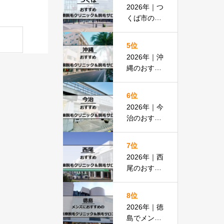
払いOKの
2026年｜つ
安い医院も
くば市のお
紹介
すすめ医療
脱毛＆脱毛
5位
サロン全13
2026年｜沖
選
縄のおすす
め医療脱毛
＆脱毛サロ
6位
ン全19選
2026年｜今
治のおすす
め医療脱毛
クリニック
7位
＆脱毛サロ
2026年｜西
ン全13選
尾のおすす
め医療脱毛
クリニック
8位
＆脱毛サロ
2026年｜徳
ン全15選
島でメンズ