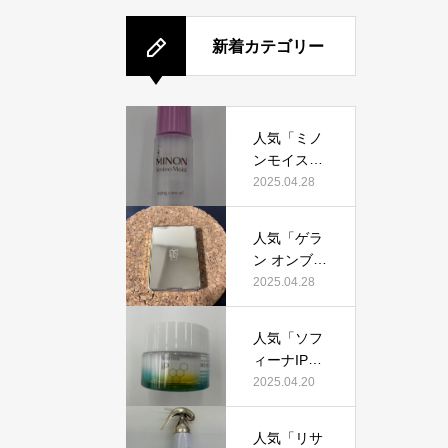
新着カテゴリー
人気「ミノ
ンモイスト
エイジング
2025.04.28
ケアオイ
ル」って本
人気「ゲラ
当におすす
ン オンブル
め？美容マ
ジェオーラ
2025.04.28
ニアが実際
グロウ」っ
使用して口
て本当にお
コミを検
人気「ソフ
すすめ？美
証！
ィーナIPゴ
容マニアの
ールデンタ
2025.04.20
私が実際使
イムリペア
用して、口
深夜浸透ク
コミを検
人気「リサ
リーム」っ