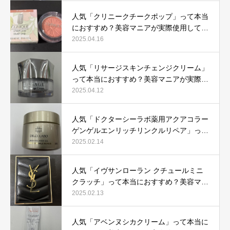
人気「クリニークチークポップ」って本当
におすすめ？美容マニアが実際使用して口
コミを検証！
2025.04.16
人気「リサージスキンチェンジクリーム」
って本当におすすめ？美容マニアが実際使
用して口コミを検証！
2025.04.12
人気「ドクターシーラボ薬用アクアコラー
ゲンゲルエンリッチリンクルリペア」って
本当におすすめ？美容マニアが実際使用し
2025.02.14
て口コミを検証
人気「イヴサンローラン クチュールミニ
クラッチ」って本当におすすめ？美容マニ
アが実際使用して口コミを検証！
2025.02.13
人気「アベンヌシカクリーム」って本当に