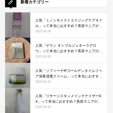
新着カテゴリー
人気「ミノンモイストエイジングケアオイ
ル」って本当におすすめ？美容マニアが実
際使用して口コミを検証！
2025.04.28
人気「ゲラン オンブルジェオーラグロ
ウ」って本当におすすめ？美容マニアの私
が実際使用して、口コミを検証！
2025.04.28
人気「ソフィーナIPゴールデンタイムリペ
ア深夜浸透クリーム」って本当におすす
め？美容マニアが実際使用して口コミを検
2025.04.20
証！
人気「リサージスキンメインテナイザーD
X」って本当におすすめ？美容マニアの私
が実際使用して、口コミを検証！
2025.04.19