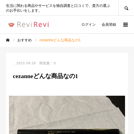
SEARCH
生活に関わる商品やサービスを独自調査と口コミで、貴方の選ぶ
のお手伝いをします。
ログイン
会員登録
おすすめ
cezanneどんな商品なの1
ホーム
2023.09.28
閲覧数：0
cezanneどんな商品なの1