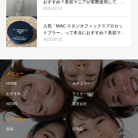
おすすめ？美容マニアが実際使用して、口
コミを検証！
2025.02.13
人気「MAC スタジオフィックスプロセッ
トブラー」って本当におすすめ？美容マニ
アが実際使用して口コミを検証！
2025.02.12
メニュー
HOME
カテゴリー
おすすめ
ライター紹介
NEWS
運営会社
カテゴリー
美容
日用品