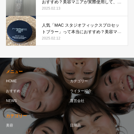
おすすめ？美容マニアが実際使用して、口
コミを検証！
2025.02.13
人気「MAC スタジオフィックスプロセッ
トブラー」って本当におすすめ？美容マニ
アが実際使用して口コミを検証！
2025.02.12
メニュー
HOME
カテゴリー
おすすめ
ライター紹介
NEWS
運営会社
カテゴリー
美容
日用品