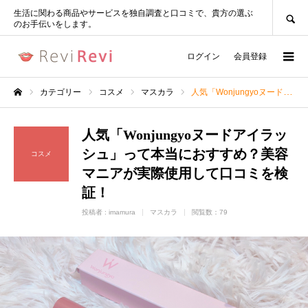
SEARCH
生活に関わる商品やサービスを独自調査と口コミで、貴方の選ぶ
のお手伝いをします。
ログイン
会員登録
カテゴリー
コスメ
マスカラ
人気「Wonjungyoヌードアイラッシュ」って本当におすすめ？美容マニアが実際使用して口コミを検証！
ホーム
人気「Wonjungyoヌードアイラッ
シュ」って本当におすすめ？美容
コスメ
マニアが実際使用して口コミを検
証！
投稿者 :
imamura
マスカラ
閲覧数：79