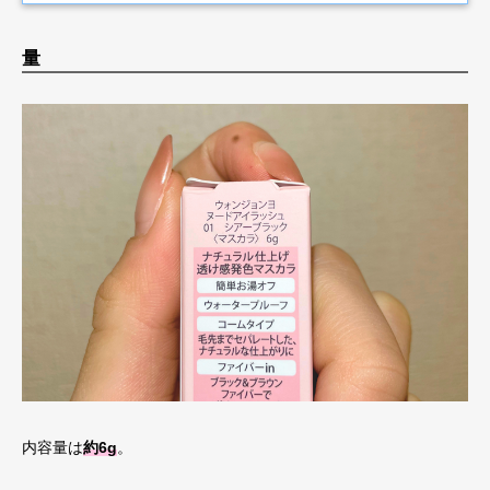
量
内容量は
約6g
。