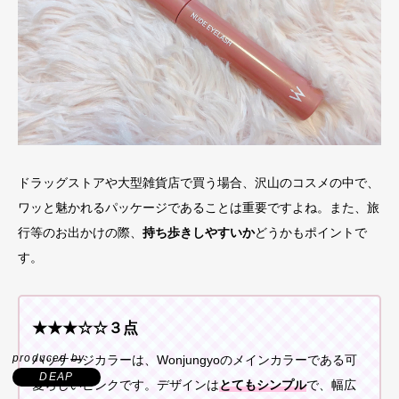
ドラッグストアや大型雑貨店で買う場合、沢山のコスメの中で、
ワッと魅かれるパッケージであることは重要ですよね。また、旅
行等のお出かけの際、
持ち歩きしやすいか
どうかもポイントで
す。
★★★☆☆３点
produced by
パッケージカラーは、Wonjungyoのメインカラーである可
DEAP
愛らしいピンクです。デザインは
とてもシンプル
で、幅広