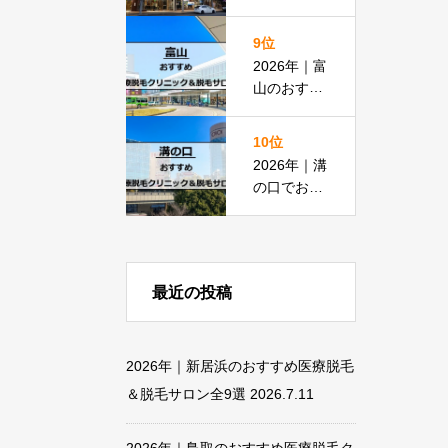
脱毛におす
すめの医療
9位
脱毛＆脱毛
2026年｜富
サロン全15
山のおすす
選
め医療脱毛
クリニック
10位
＆脱毛サロ
2026年｜溝
ン全18選
の口でおす
すめの医療
脱毛＆脱毛
サロン全13
選
最近の投稿
2026年｜新居浜のおすすめ医療脱毛
＆脱毛サロン全9選
2026.7.11