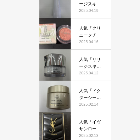
証！
ージスキン
て本当にお
メインテナ
2025.04.19
すすめ？美
イザーD
容マニアが
X」って本
実際使用し
人気「クリ
当におすす
て口コミを
ニークチー
め？美容マ
検証！
クポップ」
2025.04.16
ニアの私が
って本当に
実際使用し
おすすめ？
て、口コミ
人気「リサ
美容マニア
を検証！
ージスキン
が実際使用
チェンジク
2025.04.12
して口コミ
リーム」っ
を検証！
て本当にお
人気「ドク
すすめ？美
ターシーラ
容マニアが
ボ薬用アク
2025.02.14
実際使用し
アコラーゲ
て口コミを
ンゲルエン
検証！
人気「イヴ
リッチリン
サンローラ
クルリペ
ン クチュー
2025.02.13
ア」って本