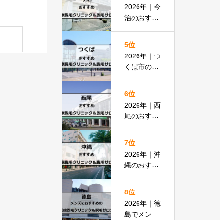
払いOKの
2026年｜今
安い医院も
治のおすす
紹介
め医療脱毛
クリニック
5位
＆脱毛サロ
2026年｜つ
ン全13選
くば市のお
すすめ医療
脱毛＆脱毛
6位
サロン全13
2026年｜西
選
尾のおすす
め医療脱毛
クリニック
7位
＆脱毛サロ
2026年｜沖
ン全15選
縄のおすす
め医療脱毛
＆脱毛サロ
8位
ン全19選
2026年｜徳
島でメンズ