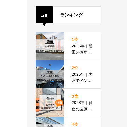
ランキング
1位
2026年｜磐
田のおすす
め医療脱毛
クリニック
2位
＆脱毛サロ
2026年｜大
ン全8選
宮でメンズ
脱毛におす
すめの医療
3位
脱毛＆脱毛
2026年｜仙
サロン全16
台の医療脱
選
毛おすすめ
16選！都度
4位