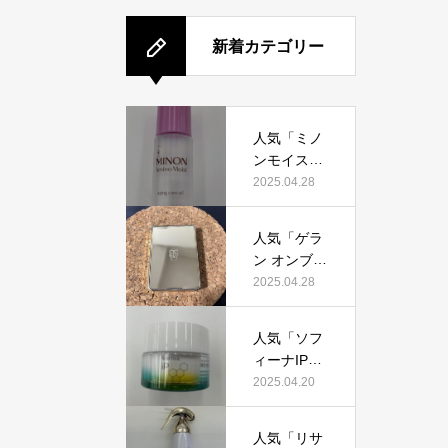
新着カテゴリー
人気「ミノ
ンモイスト
エイジング
2025.04.28
ケアオイ
ル」って本
人気「ゲラ
当におすす
ン オンブル
め？美容マ
ジェオーラ
2025.04.28
ニアが実際
グロウ」っ
使用して口
て本当にお
コミを検
人気「ソフ
すすめ？美
証！
ィーナIPゴ
容マニアの
ールデンタ
2025.04.20
私が実際使
イムリペア
用して、口
深夜浸透ク
コミを検
人気「リサ
リーム」っ