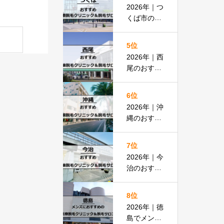
払いOKの
2026年｜つ
安い医院も
くば市のお
紹介
すすめ医療
脱毛＆脱毛
5位
サロン全13
2026年｜西
選
尾のおすす
め医療脱毛
クリニック
6位
＆脱毛サロ
2026年｜沖
ン全15選
縄のおすす
め医療脱毛
＆脱毛サロ
7位
ン全19選
2026年｜今
治のおすす
め医療脱毛
クリニック
8位
＆脱毛サロ
2026年｜徳
ン全13選
島でメンズ