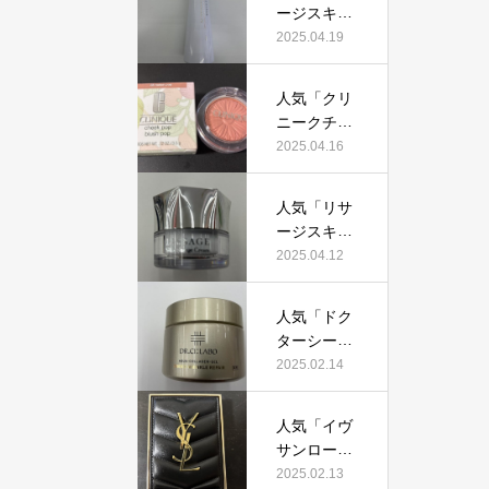
証！
ージスキン
て本当にお
メインテナ
2025.04.19
すすめ？美
イザーD
容マニアが
X」って本
実際使用し
人気「クリ
当におすす
て口コミを
ニークチー
め？美容マ
検証！
クポップ」
2025.04.16
ニアの私が
って本当に
実際使用し
おすすめ？
て、口コミ
人気「リサ
美容マニア
を検証！
ージスキン
が実際使用
チェンジク
2025.04.12
して口コミ
リーム」っ
を検証！
て本当にお
人気「ドク
すすめ？美
ターシーラ
容マニアが
ボ薬用アク
2025.02.14
実際使用し
アコラーゲ
て口コミを
ンゲルエン
検証！
人気「イヴ
リッチリン
サンローラ
クルリペ
ン クチュー
2025.02.13
ア」って本