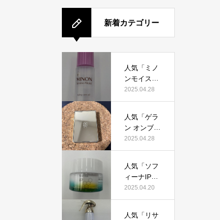
新着カテゴリー
人気「ミノ
ンモイスト
エイジング
2025.04.28
ケアオイ
ル」って本
人気「ゲラ
当におすす
ン オンブル
め？美容マ
ジェオーラ
2025.04.28
ニアが実際
グロウ」っ
使用して口
て本当にお
コミを検
人気「ソフ
すすめ？美
証！
ィーナIPゴ
容マニアの
ールデンタ
2025.04.20
私が実際使
イムリペア
用して、口
深夜浸透ク
コミを検
人気「リサ
リーム」っ