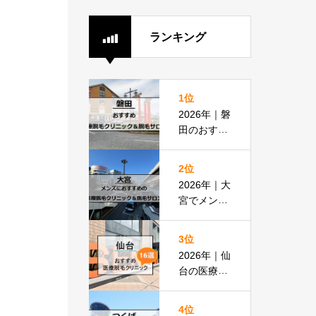
ランキング
1位
2026年｜磐
田のおすす
め医療脱毛
クリニック
2位
＆脱毛サロ
2026年｜大
ン全8選
宮でメンズ
脱毛におす
すめの医療
3位
脱毛＆脱毛
2026年｜仙
サロン全16
台の医療脱
選
毛おすすめ
16選！都度
4位