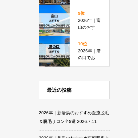
脱毛におす
すめの医療
9位
脱毛＆脱毛
2026年｜富
サロン全15
山のおすす
選
め医療脱毛
クリニック
10位
＆脱毛サロ
2026年｜溝
ン全18選
の口でおす
すめの医療
脱毛＆脱毛
サロン全13
選
最近の投稿
2026年｜新居浜のおすすめ医療脱毛
＆脱毛サロン全9選
2026.7.11