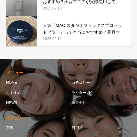
おすすめ？美容マニアが実際使用して、口
コミを検証！
2025.02.13
人気「MAC スタジオフィックスプロセッ
トブラー」って本当におすすめ？美容マニ
アが実際使用して口コミを検証！
2025.02.12
メニュー
HOME
カテゴリー
おすすめ
ライター紹介
NEWS
運営会社
カテゴリー
美容
日用品