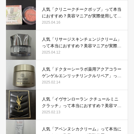
人気「クリニークチークポップ」って本当
におすすめ？美容マニアが実際使用して口
コミを検証！
2025.04.16
人気「リサージスキンチェンジクリーム」
って本当におすすめ？美容マニアが実際使
用して口コミを検証！
2025.04.12
人気「ドクターシーラボ薬用アクアコラー
ゲンゲルエンリッチリンクルリペア」って
本当におすすめ？美容マニアが実際使用し
2025.02.14
て口コミを検証
人気「イヴサンローラン クチュールミニ
クラッチ」って本当におすすめ？美容マニ
アが実際使用して口コミを検証！
2025.02.13
人気「アベンヌシカクリーム」って本当に