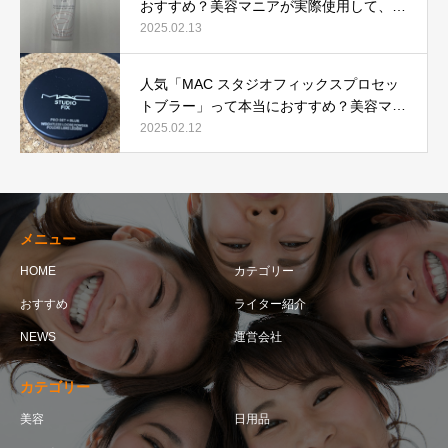
おすすめ？美容マニアが実際使用して、口
コミを検証！
2025.02.13
人気「MAC スタジオフィックスプロセッ
トブラー」って本当におすすめ？美容マニ
アが実際使用して口コミを検証！
2025.02.12
メニュー
HOME
カテゴリー
おすすめ
ライター紹介
NEWS
運営会社
カテゴリー
美容
日用品