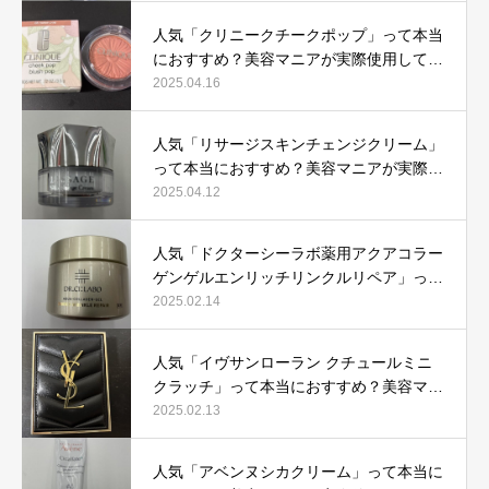
人気「クリニークチークポップ」って本当
におすすめ？美容マニアが実際使用して口
コミを検証！
2025.04.16
人気「リサージスキンチェンジクリーム」
って本当におすすめ？美容マニアが実際使
用して口コミを検証！
2025.04.12
人気「ドクターシーラボ薬用アクアコラー
ゲンゲルエンリッチリンクルリペア」って
本当におすすめ？美容マニアが実際使用し
2025.02.14
て口コミを検証
人気「イヴサンローラン クチュールミニ
クラッチ」って本当におすすめ？美容マニ
アが実際使用して口コミを検証！
2025.02.13
人気「アベンヌシカクリーム」って本当に