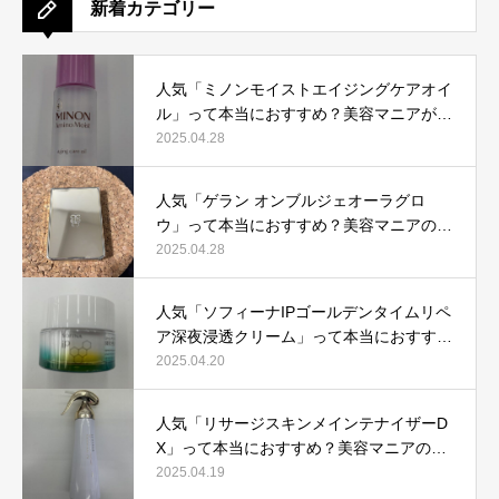
新着カテゴリー
人気「ミノンモイストエイジングケアオイ
ル」って本当におすすめ？美容マニアが実
際使用して口コミを検証！
2025.04.28
人気「ゲラン オンブルジェオーラグロ
ウ」って本当におすすめ？美容マニアの私
が実際使用して、口コミを検証！
2025.04.28
人気「ソフィーナIPゴールデンタイムリペ
ア深夜浸透クリーム」って本当におすす
め？美容マニアが実際使用して口コミを検
2025.04.20
証！
人気「リサージスキンメインテナイザーD
X」って本当におすすめ？美容マニアの私
が実際使用して、口コミを検証！
2025.04.19