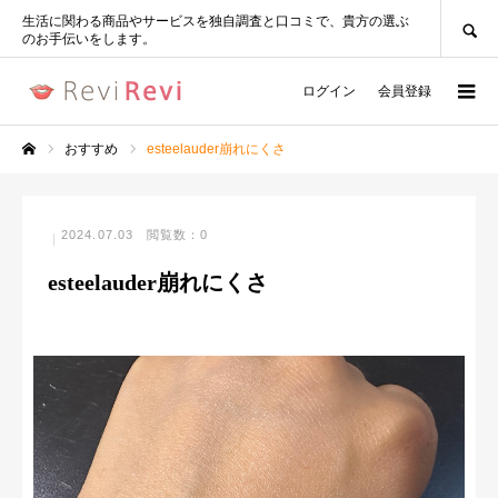
SEARCH
生活に関わる商品やサービスを独自調査と口コミで、貴方の選ぶ
のお手伝いをします。
ログイン
会員登録
おすすめ
esteelauder崩れにくさ
ホーム
2024.07.03
閲覧数：0
esteelauder崩れにくさ