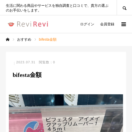
SEARCH
生活に関わる商品やサービスを独自調査と口コミで、貴方の選ぶ
のお手伝いをします。
ログイン
会員登録
おすすめ
bifesta金額
ホーム
2023.07.31
閲覧数：0
bifesta金額