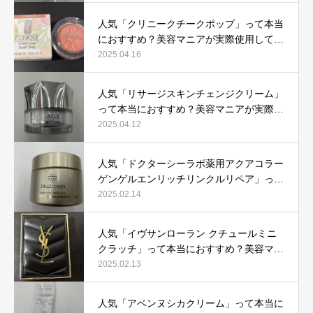
人気「クリニークチークポップ」って本当
におすすめ？美容マニアが実際使用して口
コミを検証！
2025.04.16
人気「リサージスキンチェンジクリーム」
って本当におすすめ？美容マニアが実際使
用して口コミを検証！
2025.04.12
人気「ドクターシーラボ薬用アクアコラー
ゲンゲルエンリッチリンクルリペア」って
本当におすすめ？美容マニアが実際使用し
2025.02.14
て口コミを検証
人気「イヴサンローラン クチュールミニ
クラッチ」って本当におすすめ？美容マニ
アが実際使用して口コミを検証！
2025.02.13
人気「アベンヌシカクリーム」って本当に