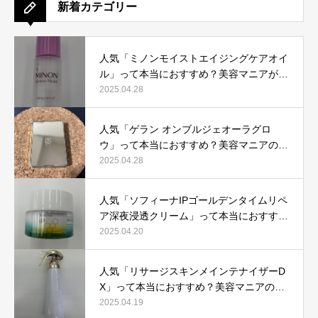
新着カテゴリー
人気「ミノンモイストエイジングケアオイ
ル」って本当におすすめ？美容マニアが実
際使用して口コミを検証！
2025.04.28
人気「ゲラン オンブルジェオーラグロ
ウ」って本当におすすめ？美容マニアの私
が実際使用して、口コミを検証！
2025.04.28
人気「ソフィーナIPゴールデンタイムリペ
ア深夜浸透クリーム」って本当におすす
め？美容マニアが実際使用して口コミを検
2025.04.20
証！
人気「リサージスキンメインテナイザーD
X」って本当におすすめ？美容マニアの私
が実際使用して、口コミを検証！
2025.04.19