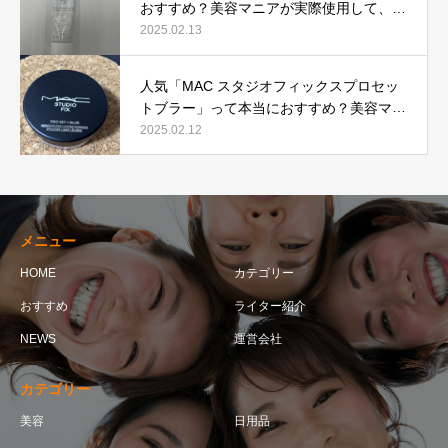
おすすめ？美容マニアが実際使用して、口
コミを検証！
2025.02.13
人気「MAC スタジオフィックスプロセッ
トブラー」って本当におすすめ？美容マニ
アが実際使用して口コミを検証！
2025.02.12
メニュー
HOME
カテゴリー
おすすめ
ライター紹介
NEWS
運営会社
カテゴリー
美容
日用品