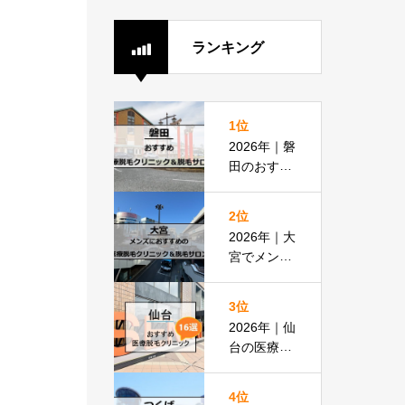
ランキング
1位
2026年｜磐
田のおすす
め医療脱毛
クリニック
2位
＆脱毛サロ
2026年｜大
ン全8選
宮でメンズ
脱毛におす
すめの医療
3位
脱毛＆脱毛
2026年｜仙
サロン全16
台の医療脱
選
毛おすすめ
16選！都度
4位