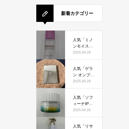
新着カテゴリー
人気「ミノ
ンモイスト
エイジング
2025.04.28
ケアオイ
ル」って本
人気「ゲラ
当におすす
ン オンブル
め？美容マ
ジェオーラ
2025.04.28
ニアが実際
グロウ」っ
使用して口
て本当にお
コミを検
人気「ソフ
すすめ？美
証！
ィーナIPゴ
容マニアの
ールデンタ
2025.04.20
私が実際使
イムリペア
用して、口
深夜浸透ク
コミを検
人気「リサ
リーム」っ