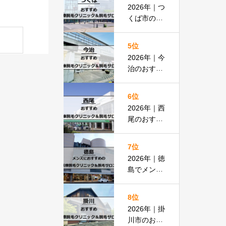
払いOKの
2026年｜つ
安い医院も
くば市のお
紹介
すすめ医療
脱毛＆脱毛
5位
サロン全13
2026年｜今
選
治のおすす
め医療脱毛
クリニック
6位
＆脱毛サロ
2026年｜西
ン全13選
尾のおすす
め医療脱毛
クリニック
7位
＆脱毛サロ
2026年｜徳
ン全15選
島でメンズ
脱毛におす
すめの医療
8位
脱毛＆脱毛
2026年｜掛
サロン全15
川市のおす
選