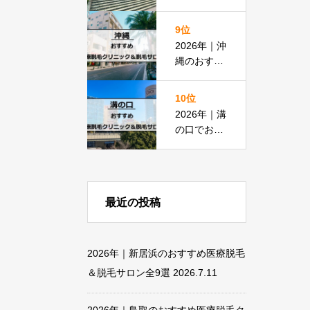
すめ医療脱
毛クリニッ
9位
ク＆脱毛サ
2026年｜沖
ロン全11選
縄のおすす
め医療脱毛
＆脱毛サロ
10位
ン全19選
2026年｜溝
の口でおす
すめの医療
脱毛＆脱毛
サロン全13
選
最近の投稿
2026年｜新居浜のおすすめ医療脱毛
＆脱毛サロン全9選
2026.7.11