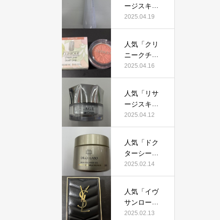
証！
ージスキン
て本当にお
メインテナ
2025.04.19
すすめ？美
イザーD
容マニアが
X」って本
実際使用し
人気「クリ
当におすす
て口コミを
ニークチー
め？美容マ
検証！
クポップ」
2025.04.16
ニアの私が
って本当に
実際使用し
おすすめ？
て、口コミ
人気「リサ
美容マニア
を検証！
ージスキン
が実際使用
チェンジク
2025.04.12
して口コミ
リーム」っ
を検証！
て本当にお
人気「ドク
すすめ？美
ターシーラ
容マニアが
ボ薬用アク
2025.02.14
実際使用し
アコラーゲ
て口コミを
ンゲルエン
検証！
人気「イヴ
リッチリン
サンローラ
クルリペ
ン クチュー
2025.02.13
ア」って本