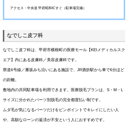
アクセス・中央道 甲府昭和ICすぐ（駐車場完備）
なでしこ皮フ科
なでしこ皮フ科は、甲府市横根町の医療モール【KEIメディカルスク
エア】内にある皮膚科／美容皮膚科です。
県道6号線／雁坂みち沿いにある施設で、JR酒折駅から車で6分ほど
の距離。
敷地内の共同駐車場を利用できます。医療脱毛プランは、S・M・L
サイズに分かれたパーツ別脱毛の完全都度払い制です。
ムダ毛が気になるパーツだけをピンポイントでキレイにしたい人
や、高額なローンの返済が不安という人におすすめです。