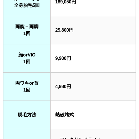
189,050円
全身脱毛5回
両腕＋両脚
25,800円
1回
顔orVIO
9,900円
1回
両ワキor首
4,980円
1回
脱毛方法
熱破壊式