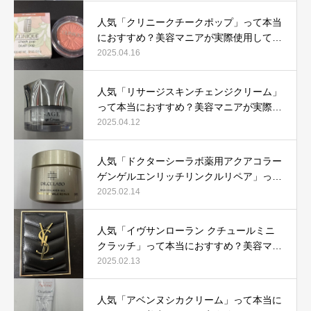
人気「クリニークチークポップ」って本当
におすすめ？美容マニアが実際使用して口
コミを検証！
2025.04.16
人気「リサージスキンチェンジクリーム」
って本当におすすめ？美容マニアが実際使
用して口コミを検証！
2025.04.12
人気「ドクターシーラボ薬用アクアコラー
ゲンゲルエンリッチリンクルリペア」って
本当におすすめ？美容マニアが実際使用し
2025.02.14
て口コミを検証
人気「イヴサンローラン クチュールミニ
クラッチ」って本当におすすめ？美容マニ
アが実際使用して口コミを検証！
2025.02.13
人気「アベンヌシカクリーム」って本当に