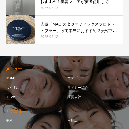
おすすめ？美容マニアが実際使用して、口
コミを検証！
2025.02.13
人気「MAC スタジオフィックスプロセッ
トブラー」って本当におすすめ？美容マニ
アが実際使用して口コミを検証！
2025.02.12
メニュー
HOME
カテゴリー
おすすめ
ライター紹介
NEWS
運営会社
カテゴリー
美容
日用品