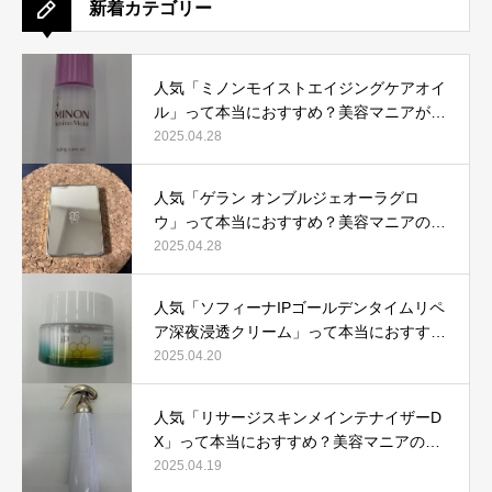
新着カテゴリー
人気「ミノンモイストエイジングケアオイ
ル」って本当におすすめ？美容マニアが実
際使用して口コミを検証！
2025.04.28
人気「ゲラン オンブルジェオーラグロ
ウ」って本当におすすめ？美容マニアの私
が実際使用して、口コミを検証！
2025.04.28
人気「ソフィーナIPゴールデンタイムリペ
ア深夜浸透クリーム」って本当におすす
め？美容マニアが実際使用して口コミを検
2025.04.20
証！
人気「リサージスキンメインテナイザーD
X」って本当におすすめ？美容マニアの私
が実際使用して、口コミを検証！
2025.04.19