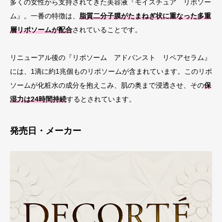
多くの女性から支持されてきた美容液『モイスチュア リポソー
ム』。一番の特徴は、
脂質二分子膜がたまねぎ状に重なった多重
層リポソームが配合
されていることです。
リニューアル後の『リポソーム アドバンスト リペアセラム』
には、1滴に約1兆個ものリポソームが含まれています。このリポ
ソームが化粧水の成分を抱えこみ、肌の奥まで浸透させ、その
保
湿力は24時間持続
するとされています。
発売日・メーカー