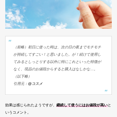
（前略）初日に使った時は、次の日の夜までモチモチ
が持続してすごい！と思いました。が！続けて使用し
てみるとしっとりする以外に特にこれといった特徴が
なく、現品のお値段からすると購入はなしかな…。
（以下略）
引用元：
@コスメ
効果は感じられたようですが、
継続して使うにはお値段が高い
と
いうコメント。