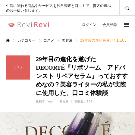
SEARCH
生活に関わる商品やサービスを独自調査と口コミで、貴方の選ぶ
のお手伝いをします。
ログイン
会員登録
カテゴリー
コスメ
美容液
29年目の進化を遂げたDECORTÉ『リポソーム アドバンスト リペアセラム』っておすすめなの？美容ライターの私が実際に使用した、口コミ体験談
ホーム
29年目の進化を遂げた
DECORTÉ『リポソーム アドバ
コスメ
ンスト リペアセラム』っておすす
めなの？美容ライターの私が実際
に使用した、口コミ体験談
投稿者 :
imai
美容液
閲覧数：108