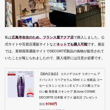
私は
広島市在住のため、フランス屋アクア店
で購入しました。公
式サイトや百貨店通販サイトなど
ネットでも購入可能
です。最近
では、某韓国系通販サイトでDECORTÉ製品の偽物が販売されて
いたことが報じられましたので、購入場所には注意が必要です。
【国内正規品】 コスメデコルテ リポソーム ア
ドバンスト リペアセラム 50ml ミニ 化粧品 コー
セー ビタミン ビタミンE ビフィズス菌 ヒアル
ロン酸 美容液 スキンケア 肌 kose COSME
DECORTE 日本製 ギフト 誕生日 プレゼント
9780円
価格: