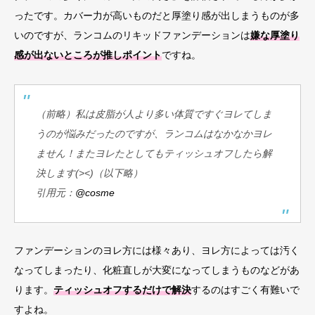
ったです。カバー力が高いものだと厚塗り感が出しまうものが多
いのですが、ランコムのリキッドファンデーションは
嫌な厚塗り
感が出ないところが推しポイント
ですね。
（前略）私は皮脂が人より多い体質ですぐヨレてしま
うのが悩みだったのですが、ランコムはなかなかヨレ
ません！またヨレたとしてもティッシュオフしたら解
決します(><)（以下略）
引用元：
@cosme
ファンデーションのヨレ方には様々あり、ヨレ方によっては汚く
なってしまったり、化粧直しが大変になってしまうものなどがあ
ります。
ティッシュオフするだけで解決
するのはすごく有難いで
すよね。