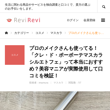
SEARCH
生活に関わる商品やサービスを独自調査と口コミで、貴方の選ぶ
のお手伝いをします。
ログイン
会員登録
カテゴリー
コスメ
マスカラ
プロのメイクさんも使ってる！「クレ・ド・ポーボーテマスカラシルエトフェ」って本当におすすめ？美容マニアが実際使用して口コミを検証！
ホーム
プロのメイクさんも使ってる！
「クレ・ド・ポーボーテマスカラ
コスメ
シルエトフェ」って本当におすす
め？美容マニアが実際使用して口
コミを検証！
投稿者 :
imamura
マスカラ
閲覧数：57