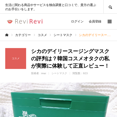
SEARCH
生活に関わる商品やサービスを独自調査と口コミで、貴方の選ぶ
のお手伝いをします。
ログイン
会員登録
カテゴリー
コスメ
シートマスク
シカのデイリースージングマスクの評判は？韓国コスメオタクの私が実際に体験して正直レビュー！
ホーム
シカのデイリースージングマスク
の評判は？韓国コスメオタクの私
コスメ
が実際に体験して正直レビュー！
投稿者 :
imai
シートマスク
閲覧数：923