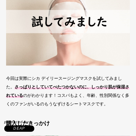
今回は実際にシカ デイリースージングマスクを試してみまし
た。
さっぱりとしていてべたつかないのに、しっかり肌が保湿さ
れている
のがわかります！コスパもよく、年齢、性別関係なく多
くのファンがいるのもうなずけるシートマスクです。
produced by
購入したきっかけ
DEAP