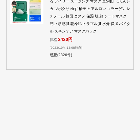
る デイリー スージング マスク 全5種】 CICA シ
カ ツボクサ ゆず 柚子 ヒアルロン コラーゲン レ
チノール 韓国 コスメ 保湿 肌 顔 シートマスク
潤い 敏感肌 乾燥肌 トラブル肌 水分 保湿 バイタ
ル スキンケア マスクパック
2420円
価格:
(2023/10/4 14:08時点)
感想(2320件)