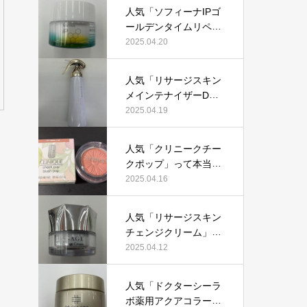
用して、口コミを検
人気「ソフィーナIPゴ
証！
ールデンタイムリペア
深夜浸透クリーム」っ
2025.04.20
て本当におすすめ？美
容マニアが実際使用し
人気「リサージスキン
て口コミを検証！
メインテナイザーD
X」って本当におすす
2025.04.19
め？美容マニアの私が
実際使用して、口コミ
人気「クリニークチー
を検証！
クポップ」って本当に
おすすめ？美容マニア
2025.04.16
が実際使用して口コミ
を検証！
人気「リサージスキン
チェンジクリーム」っ
て本当におすすめ？美
2025.04.12
容マニアが実際使用し
て口コミを検証！
人気「ドクターシーラ
ボ薬用アクアコラーゲ