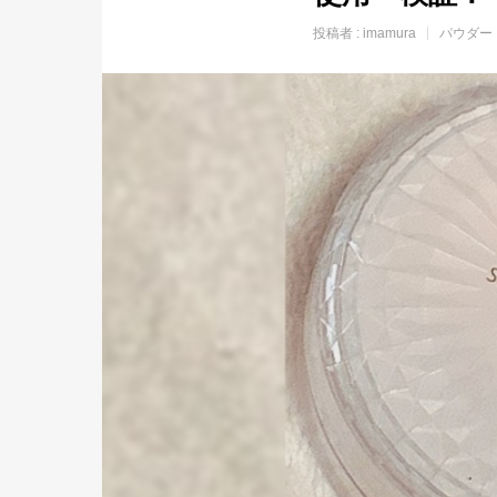
投稿者 :
imamura
パウダー