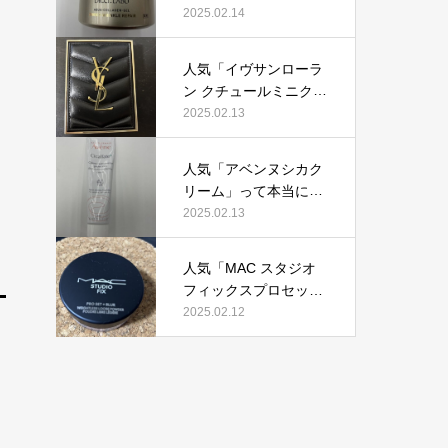
ンゲルエンリッチリン
2025.02.14
クルリペア」って本当
におすすめ？美容マニ
人気「イヴサンローラ
アが実際使用して口コ
ン クチュールミニクラ
ミを検証
ッチ」って本当におす
2025.02.13
すめ？美容マニアが実
際使用して口コミを検
人気「アベンヌシカク
証！
リーム」って本当にお
すすめ？美容マニアが
2025.02.13
実際使用して、口コミ
を検証！
人気「MAC スタジオ
フィックスプロセット
ブラー」って本当にお
2025.02.12
すすめ？美容マニアが
実際使用して口コミを
検証！