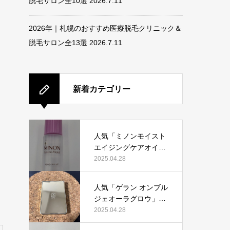
脱毛サロン全10選
2026.7.11
2026年｜札幌のおすすめ医療脱毛クリニック＆
脱毛サロン全13選
2026.7.11
新着カテゴリー
人気「ミノンモイスト
エイジングケアオイ
ル」って本当におすす
2025.04.28
め？美容マニアが実際
使用して口コミを検
人気「ゲラン オンブル
証！
ジェオーラグロウ」っ
て本当におすすめ？美
2025.04.28
容マニアの私が実際使