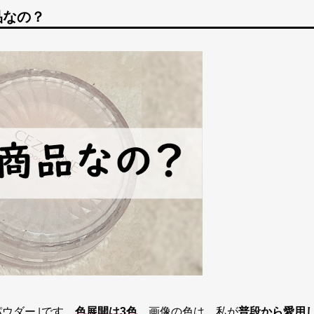
品なの？
パウダー｣です。
色展開は3色
。画像の色は、私が
普段から愛用