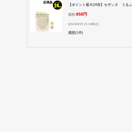
【ポイント最大24倍】セザンヌ うるふ
858円
価格:
(2023/9/15 21:16時点)
感想(1件)