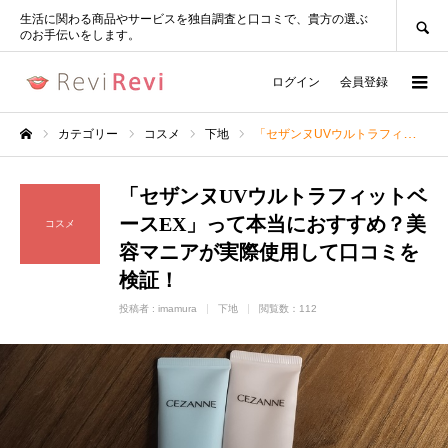
SEARCH
生活に関わる商品やサービスを独自調査と口コミで、貴方の選ぶ
のお手伝いをします。
ログイン
会員登録
カテゴリー
コスメ
下地
「セザンヌUVウルトラフィットベースEX」って本当におすすめ？美容マニアが実際使用して口コミを検証！
ホーム
「セザンヌUVウルトラフィットベ
ースEX」って本当におすすめ？美
コスメ
容マニアが実際使用して口コミを
検証！
投稿者 :
imamura
下地
閲覧数：112