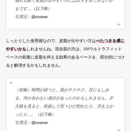
崩れも酷く皮脂が出やすい方にはおすすめできないか
もです…（以下略）
引用元：
@cosme
しっとりした使用感なので、皮脂が出やすい方は
べたつきを感じ
やすいかも
しれませんね。混合肌の方は、UVウルトラフィット
ベースの前後に皮脂を抑える効果のあるベースを、部分的につけ
ると解消するかもしれません。
（前略）時間が経つと、肌がチクチク。目にもしみ
る。何か合わない成分があったのかもしれません。夕
方鏡を見ると、乾燥して所々ひび割れたり、浮き上が
ったり…。（以下略）
引用元：
@cosme