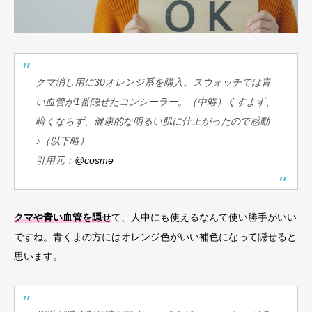
クマ消し用に30オレンジ系を購入。スウォッチでは青
い血管が1番隠せたコンシーラー。（中略）くすまず、
暗くならず、健康的な明るい肌に仕上がったので感動
♪（以下略）
引用元：
@cosme
クマや青い血管を隠せ
て、人中にも使えるなんて使い勝手がいい
ですね。青くまの方にはオレンジ色がいい補色になって隠せると
思います。