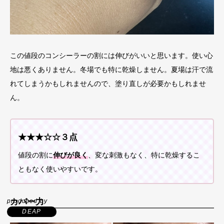
この値段のコンシーラーの割には伸びがいいと思います。使い心
地は悪くありません。冬場でも特に乾燥しません。夏場は汗で流
れてしまうかもしれませんので、塗り直しが必要かもしれませ
ん。
★★★☆☆３点
値段の割に
伸びが良く
、変な刺激もなく、特に乾燥するこ
ともなく使いやすいです。
カバー力
produced by
DEAP