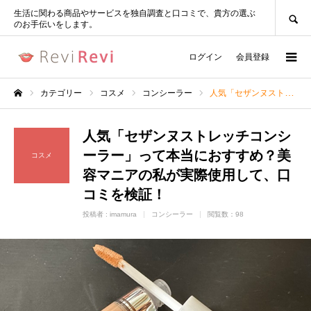
SEARCH
生活に関わる商品やサービスを独自調査と口コミで、貴方の選ぶ
のお手伝いをします。
ログイン
会員登録
カテゴリー
コスメ
コンシーラー
人気「セザンヌストレッチコンシーラー」って本当におすすめ？美容マニアの私が実際使用して、口コミを検証！
ホーム
人気「セザンヌストレッチコンシ
ーラー」って本当におすすめ？美
コスメ
容マニアの私が実際使用して、口
コミを検証！
投稿者 :
imamura
コンシーラー
閲覧数：98