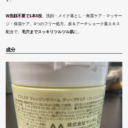
W洗顔不要で1本5役
、洗顔・メイク落とし・角質ケア・マッサー
ジ・保湿ケア。4つのフリー処方。炭＆アーチショーク葉エキス
配合で、
毛穴までスッキリツルツル肌
に。
成分