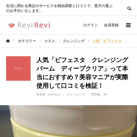
SEARCH
生活に関わる商品やサービスを独自調査と口コミで、貴方の選ぶ
のお手伝いをします。
ログイン
会員登録
カテゴリー
コスメ
クレンジング
人気「​ビフェスタ クレンジングバーム ディープクリア」って本当におすすめ？美容マニアが実際使用して口コミを検証！
ホーム
人気「​ビフェスタ クレンジング
バーム ディープクリア」って本
コスメ
当におすすめ？美容マニアが実際
使用して口コミを検証！
投稿者 :
imamura
クレンジング
閲覧数：64