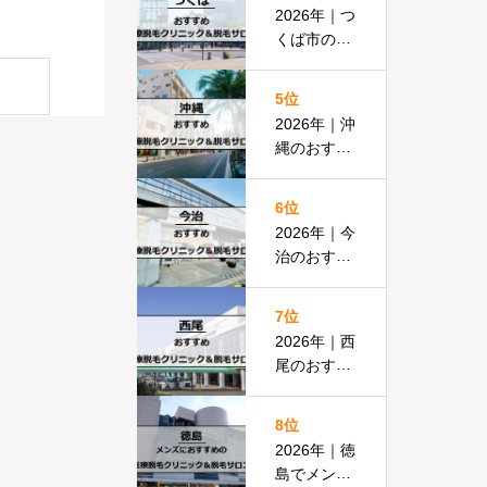
払いOKの
2026年｜つ
安い医院も
くば市のお
紹介
すすめ医療
脱毛＆脱毛
5位
サロン全13
2026年｜沖
選
縄のおすす
め医療脱毛
＆脱毛サロ
6位
ン全19選
2026年｜今
治のおすす
め医療脱毛
クリニック
7位
＆脱毛サロ
2026年｜西
ン全13選
尾のおすす
め医療脱毛
クリニック
8位
＆脱毛サロ
2026年｜徳
ン全15選
島でメンズ