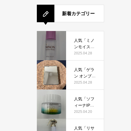
新着カテゴリー
人気「ミノ
ンモイスト
エイジング
2025.04.28
ケアオイ
ル」って本
人気「ゲラ
当におすす
ン オンブル
め？美容マ
ジェオーラ
2025.04.28
ニアが実際
グロウ」っ
使用して口
て本当にお
コミを検
人気「ソフ
すすめ？美
証！
ィーナIPゴ
容マニアの
ールデンタ
2025.04.20
私が実際使
イムリペア
用して、口
深夜浸透ク
コミを検
人気「リサ
リーム」っ