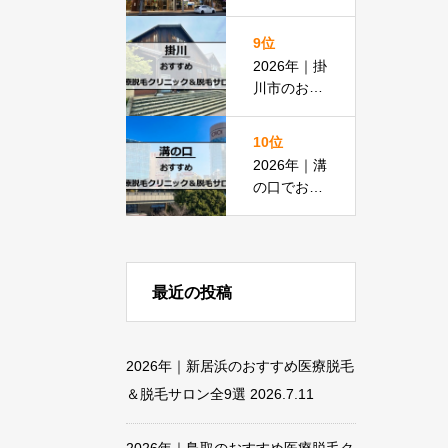
脱毛におす
すめの医療
9位
脱毛＆脱毛
2026年｜掛
サロン全15
川市のおす
選
すめ医療脱
毛クリニッ
10位
ク＆脱毛サ
2026年｜溝
ロン全11選
の口でおす
すめの医療
脱毛＆脱毛
サロン全13
選
最近の投稿
2026年｜新居浜のおすすめ医療脱毛
＆脱毛サロン全9選
2026.7.11