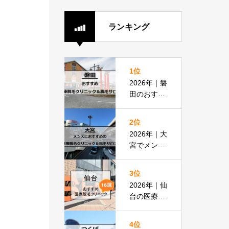
ランキング
1位
2026年｜磐
田のおすす
め医療脱毛
クリニック
2位
＆脱毛サロ
2026年｜大
ン全8選
宮でメンズ
脱毛におす
すめの医療
3位
脱毛＆脱毛
2026年｜仙
サロン全16
台の医療脱
選
毛おすすめ
16選！都度
4位