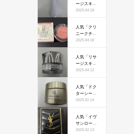
証！
ージスキン
て本当にお
メインテナ
2025.04.19
すすめ？美
イザーD
容マニアが
X」って本
実際使用し
人気「クリ
当におすす
て口コミを
ニークチー
め？美容マ
検証！
クポップ」
2025.04.16
ニアの私が
って本当に
実際使用し
おすすめ？
て、口コミ
人気「リサ
美容マニア
を検証！
ージスキン
が実際使用
チェンジク
2025.04.12
して口コミ
リーム」っ
を検証！
て本当にお
人気「ドク
すすめ？美
ターシーラ
容マニアが
ボ薬用アク
2025.02.14
実際使用し
アコラーゲ
て口コミを
ンゲルエン
検証！
人気「イヴ
リッチリン
サンローラ
クルリペ
ン クチュー
2025.02.13
ア」って本