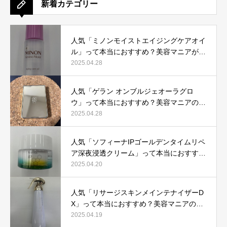
新着カテゴリー
人気「ミノンモイストエイジングケアオイ
ル」って本当におすすめ？美容マニアが実
際使用して口コミを検証！
2025.04.28
人気「ゲラン オンブルジェオーラグロ
ウ」って本当におすすめ？美容マニアの私
が実際使用して、口コミを検証！
2025.04.28
人気「ソフィーナIPゴールデンタイムリペ
ア深夜浸透クリーム」って本当におすす
め？美容マニアが実際使用して口コミを検
2025.04.20
証！
人気「リサージスキンメインテナイザーD
X」って本当におすすめ？美容マニアの私
が実際使用して、口コミを検証！
2025.04.19