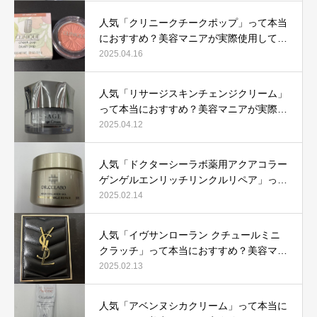
人気「クリニークチークポップ」って本当
におすすめ？美容マニアが実際使用して口
コミを検証！
2025.04.16
人気「リサージスキンチェンジクリーム」
って本当におすすめ？美容マニアが実際使
用して口コミを検証！
2025.04.12
人気「ドクターシーラボ薬用アクアコラー
ゲンゲルエンリッチリンクルリペア」って
本当におすすめ？美容マニアが実際使用し
2025.02.14
て口コミを検証
人気「イヴサンローラン クチュールミニ
クラッチ」って本当におすすめ？美容マニ
アが実際使用して口コミを検証！
2025.02.13
人気「アベンヌシカクリーム」って本当に