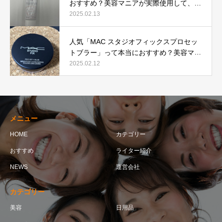
おすすめ？美容マニアが実際使用して、口
コミを検証！
2025.02.13
人気「MAC スタジオフィックスプロセッ
トブラー」って本当におすすめ？美容マニ
アが実際使用して口コミを検証！
2025.02.12
メニュー
HOME
カテゴリー
おすすめ
ライター紹介
NEWS
運営会社
カテゴリー
美容
日用品