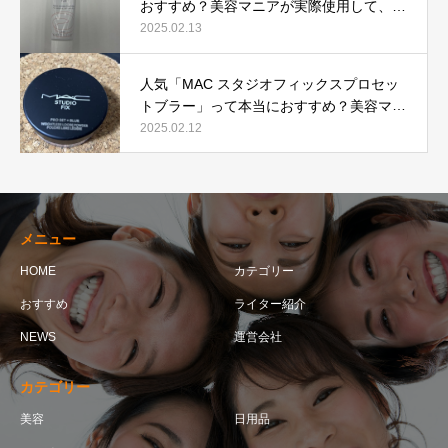
おすすめ？美容マニアが実際使用して、口
コミを検証！
2025.02.13
人気「MAC スタジオフィックスプロセッ
トブラー」って本当におすすめ？美容マニ
アが実際使用して口コミを検証！
2025.02.12
メニュー
HOME
カテゴリー
おすすめ
ライター紹介
NEWS
運営会社
カテゴリー
美容
日用品