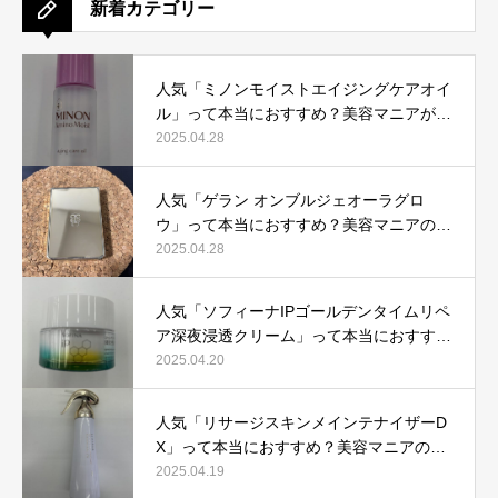
新着カテゴリー
人気「ミノンモイストエイジングケアオイ
ル」って本当におすすめ？美容マニアが実
際使用して口コミを検証！
2025.04.28
人気「ゲラン オンブルジェオーラグロ
ウ」って本当におすすめ？美容マニアの私
が実際使用して、口コミを検証！
2025.04.28
人気「ソフィーナIPゴールデンタイムリペ
ア深夜浸透クリーム」って本当におすす
め？美容マニアが実際使用して口コミを検
2025.04.20
証！
人気「リサージスキンメインテナイザーD
X」って本当におすすめ？美容マニアの私
が実際使用して、口コミを検証！
2025.04.19