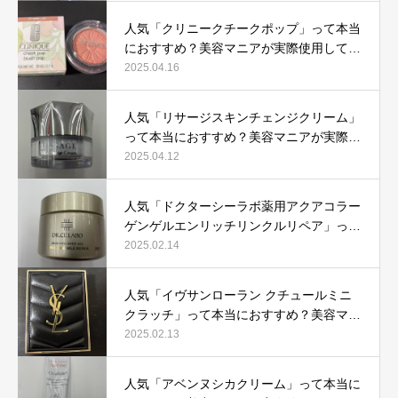
人気「クリニークチークポップ」って本当
におすすめ？美容マニアが実際使用して口
コミを検証！
2025.04.16
人気「リサージスキンチェンジクリーム」
って本当におすすめ？美容マニアが実際使
用して口コミを検証！
2025.04.12
人気「ドクターシーラボ薬用アクアコラー
ゲンゲルエンリッチリンクルリペア」って
本当におすすめ？美容マニアが実際使用し
2025.02.14
て口コミを検証
人気「イヴサンローラン クチュールミニ
クラッチ」って本当におすすめ？美容マニ
アが実際使用して口コミを検証！
2025.02.13
人気「アベンヌシカクリーム」って本当に