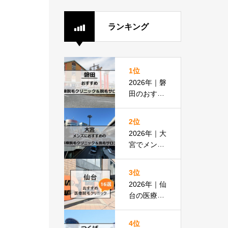
ランキング
1位
2026年｜磐
田のおすす
め医療脱毛
クリニック
2位
＆脱毛サロ
2026年｜大
ン全8選
宮でメンズ
脱毛におす
すめの医療
3位
脱毛＆脱毛
2026年｜仙
サロン全16
台の医療脱
選
毛おすすめ
16選！都度
4位