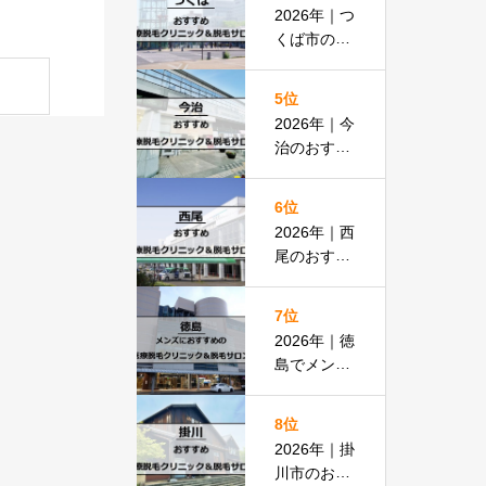
払いOKの
2026年｜つ
安い医院も
くば市のお
紹介
すすめ医療
脱毛＆脱毛
5位
サロン全13
2026年｜今
選
治のおすす
め医療脱毛
クリニック
6位
＆脱毛サロ
2026年｜西
ン全13選
尾のおすす
め医療脱毛
クリニック
7位
＆脱毛サロ
2026年｜徳
ン全15選
島でメンズ
脱毛におす
すめの医療
8位
脱毛＆脱毛
2026年｜掛
サロン全15
川市のおす
選