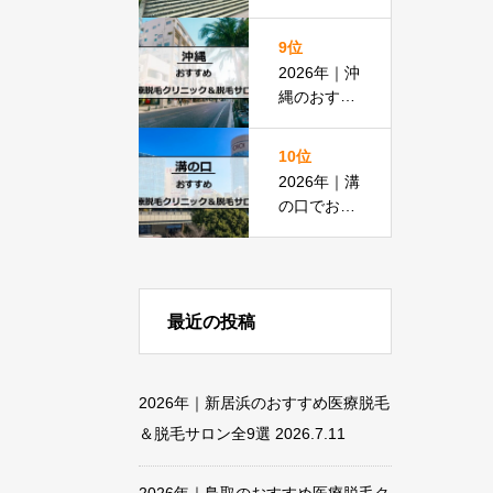
すめ医療脱
毛クリニッ
9位
ク＆脱毛サ
2026年｜沖
ロン全11選
縄のおすす
め医療脱毛
＆脱毛サロ
10位
ン全19選
2026年｜溝
の口でおす
すめの医療
脱毛＆脱毛
サロン全13
選
最近の投稿
2026年｜新居浜のおすすめ医療脱毛
＆脱毛サロン全9選
2026.7.11