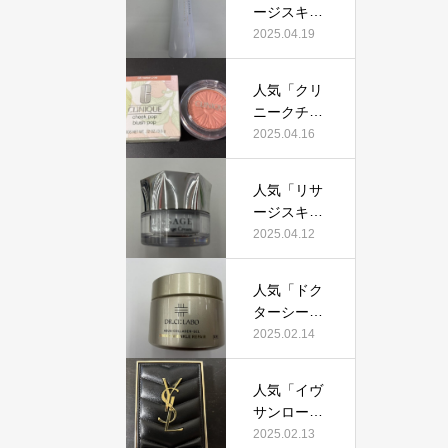
証！
ージスキン
て本当にお
メインテナ
2025.04.19
すすめ？美
イザーD
容マニアが
X」って本
実際使用し
人気「クリ
当におすす
て口コミを
ニークチー
め？美容マ
検証！
クポップ」
2025.04.16
ニアの私が
って本当に
実際使用し
おすすめ？
て、口コミ
人気「リサ
美容マニア
を検証！
ージスキン
が実際使用
チェンジク
2025.04.12
して口コミ
リーム」っ
を検証！
て本当にお
人気「ドク
すすめ？美
ターシーラ
容マニアが
ボ薬用アク
2025.02.14
実際使用し
アコラーゲ
て口コミを
ンゲルエン
検証！
人気「イヴ
リッチリン
サンローラ
クルリペ
ン クチュー
2025.02.13
ア」って本