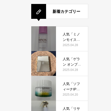
新着カテゴリー
人気「ミノ
ンモイスト
エイジング
2025.04.28
ケアオイ
ル」って本
人気「ゲラ
当におすす
ン オンブル
め？美容マ
ジェオーラ
2025.04.28
ニアが実際
グロウ」っ
使用して口
て本当にお
コミを検
人気「ソフ
すすめ？美
証！
ィーナIPゴ
容マニアの
ールデンタ
2025.04.20
私が実際使
イムリペア
用して、口
深夜浸透ク
コミを検
人気「リサ
リーム」っ