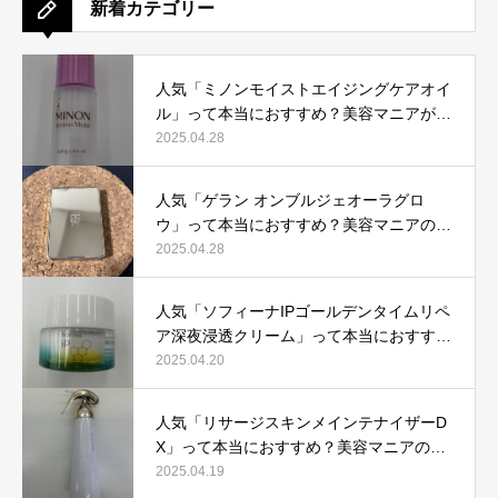
新着カテゴリー
人気「ミノンモイストエイジングケアオイ
ル」って本当におすすめ？美容マニアが実
際使用して口コミを検証！
2025.04.28
人気「ゲラン オンブルジェオーラグロ
ウ」って本当におすすめ？美容マニアの私
が実際使用して、口コミを検証！
2025.04.28
人気「ソフィーナIPゴールデンタイムリペ
ア深夜浸透クリーム」って本当におすす
め？美容マニアが実際使用して口コミを検
2025.04.20
証！
人気「リサージスキンメインテナイザーD
X」って本当におすすめ？美容マニアの私
が実際使用して、口コミを検証！
2025.04.19