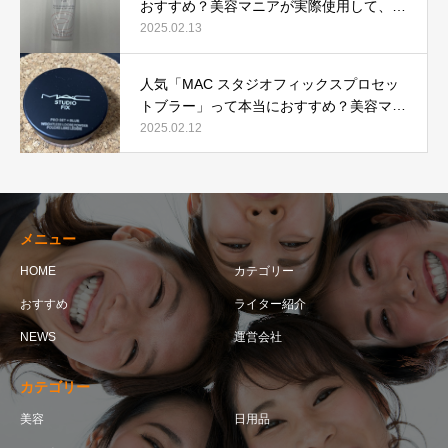
おすすめ？美容マニアが実際使用して、口
コミを検証！
2025.02.13
人気「MAC スタジオフィックスプロセッ
トブラー」って本当におすすめ？美容マニ
アが実際使用して口コミを検証！
2025.02.12
メニュー
HOME
カテゴリー
おすすめ
ライター紹介
NEWS
運営会社
カテゴリー
美容
日用品