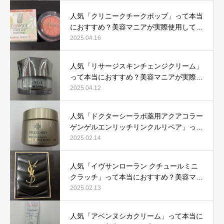
人気「クリニークチークポップ」って本当
におすすめ？美容マニアが実際使用して口
コミを検証！
2025.04.16
人気「リサージスキンチェンジクリーム」
って本当におすすめ？美容マニアが実際使
用して口コミを検証！
2025.04.12
人気「ドクターシーラボ薬用アクアコラー
ゲンゲルエンリッチリンクルリペア」って
本当におすすめ？美容マニアが実際使用し
2025.02.14
て口コミを検証
人気「イヴサンローラン クチュールミニ
クラッチ」って本当におすすめ？美容マニ
アが実際使用して口コミを検証！
2025.02.13
人気「アベンヌシカクリーム」って本当に