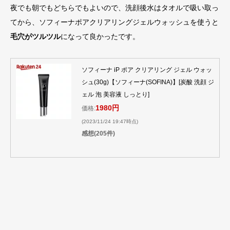
夜でも朝でもどちらでもよいので、洗顔後水はタオルで吸い取っ
てから、ソフィーナポアクリアリングジェルウォッシュを使うと
毛穴がツルツル
になって良かったです。
ソフィーナ iP ポア クリアリング ジェル ウォッ
シュ(30g)【ソフィーナ(SOFINA)】[炭酸 洗顔 ジ
ェル 泡 美容液 しっとり]
1980円
価格:
(2023/11/24 19:47時点)
感想(205件)