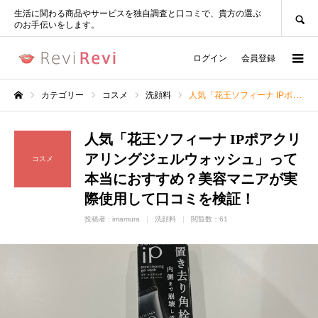
SEARCH
生活に関わる商品やサービスを独自調査と口コミで、貴方の選ぶ
のお手伝いをします。
ログイン
会員登録
カテゴリー
コスメ
洗顔料
人気「花王ソフィーナ IPポアクリアリングジェルウォッシュ」って本当におすすめ？美容マニアが実際使用して口コミを検証！
ホーム
人気「花王ソフィーナ IPポアクリ
アリングジェルウォッシュ」って
コスメ
本当におすすめ？美容マニアが実
際使用して口コミを検証！
投稿者 :
imamura
洗顔料
閲覧数：61