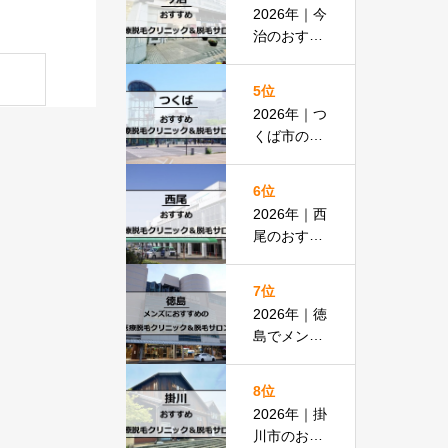
払いOKの
2026年｜今
安い医院も
治のおすす
紹介
め医療脱毛
クリニック
5位
＆脱毛サロ
2026年｜つ
ン全13選
くば市のお
すすめ医療
脱毛＆脱毛
6位
サロン全13
2026年｜西
選
尾のおすす
め医療脱毛
クリニック
7位
＆脱毛サロ
2026年｜徳
ン全15選
島でメンズ
脱毛におす
すめの医療
8位
脱毛＆脱毛
2026年｜掛
サロン全15
川市のおす
選