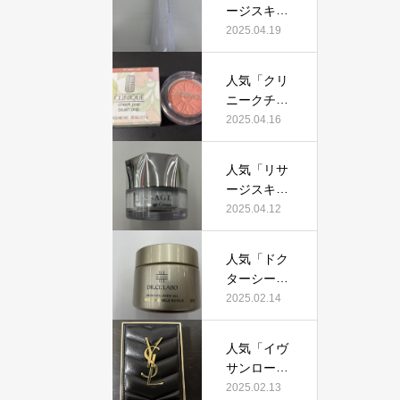
証！
ージスキン
て本当にお
メインテナ
2025.04.19
すすめ？美
イザーD
容マニアが
X」って本
実際使用し
人気「クリ
当におすす
て口コミを
ニークチー
め？美容マ
検証！
クポップ」
2025.04.16
ニアの私が
って本当に
実際使用し
おすすめ？
て、口コミ
人気「リサ
美容マニア
を検証！
ージスキン
が実際使用
チェンジク
2025.04.12
して口コミ
リーム」っ
を検証！
て本当にお
人気「ドク
すすめ？美
ターシーラ
容マニアが
ボ薬用アク
2025.02.14
実際使用し
アコラーゲ
て口コミを
ンゲルエン
検証！
人気「イヴ
リッチリン
サンローラ
クルリペ
ン クチュー
2025.02.13
ア」って本