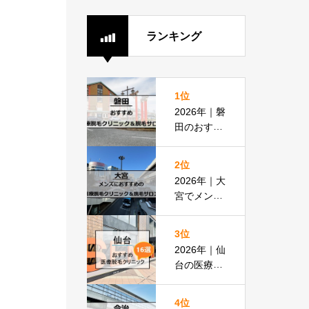
ランキング
1位
2026年｜磐
田のおすす
め医療脱毛
クリニック
2位
＆脱毛サロ
2026年｜大
ン全8選
宮でメンズ
脱毛におす
すめの医療
3位
脱毛＆脱毛
2026年｜仙
サロン全16
台の医療脱
選
毛おすすめ
16選！都度
4位