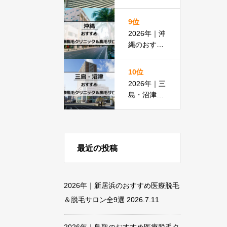
すめ医療脱
毛クリニッ
9位
ク＆脱毛サ
2026年｜沖
ロン全11選
縄のおすす
め医療脱毛
＆脱毛サロ
10位
ン全19選
2026年｜三
島・沼津の
おすすめ医
療脱毛＆脱
毛サロン全
15選
最近の投稿
2026年｜新居浜のおすすめ医療脱毛
＆脱毛サロン全9選
2026.7.11