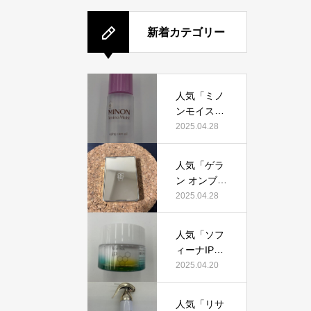
新着カテゴリー
人気「ミノ
ンモイスト
エイジング
2025.04.28
ケアオイ
ル」って本
人気「ゲラ
当におすす
ン オンブル
め？美容マ
ジェオーラ
2025.04.28
ニアが実際
グロウ」っ
使用して口
て本当にお
コミを検
人気「ソフ
すすめ？美
証！
ィーナIPゴ
容マニアの
ールデンタ
2025.04.20
私が実際使
イムリペア
用して、口
深夜浸透ク
コミを検
人気「リサ
リーム」っ