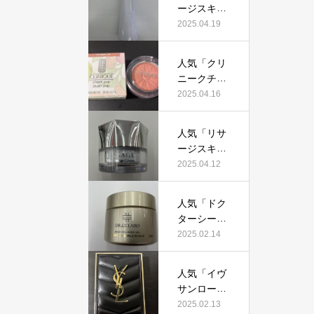
証！
ージスキン
て本当にお
メインテナ
2025.04.19
すすめ？美
イザーD
容マニアが
X」って本
実際使用し
人気「クリ
当におすす
て口コミを
ニークチー
め？美容マ
検証！
クポップ」
2025.04.16
ニアの私が
って本当に
実際使用し
おすすめ？
て、口コミ
人気「リサ
美容マニア
を検証！
ージスキン
が実際使用
チェンジク
2025.04.12
して口コミ
リーム」っ
を検証！
て本当にお
人気「ドク
すすめ？美
ターシーラ
容マニアが
ボ薬用アク
2025.02.14
実際使用し
アコラーゲ
て口コミを
ンゲルエン
検証！
人気「イヴ
リッチリン
サンローラ
クルリペ
ン クチュー
2025.02.13
ア」って本