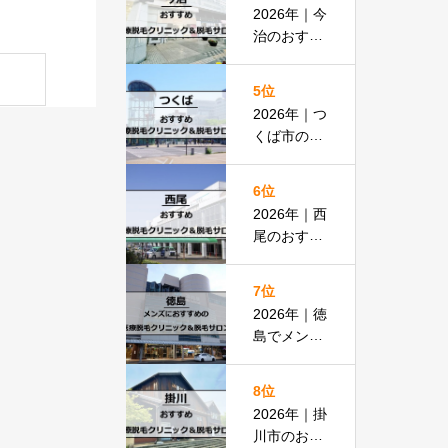
払いOKの
2026年｜今
安い医院も
治のおすす
紹介
め医療脱毛
クリニック
5位
＆脱毛サロ
2026年｜つ
ン全13選
くば市のお
すすめ医療
脱毛＆脱毛
6位
サロン全13
2026年｜西
選
尾のおすす
め医療脱毛
クリニック
7位
＆脱毛サロ
2026年｜徳
ン全15選
島でメンズ
脱毛におす
すめの医療
8位
脱毛＆脱毛
2026年｜掛
サロン全15
川市のおす
選