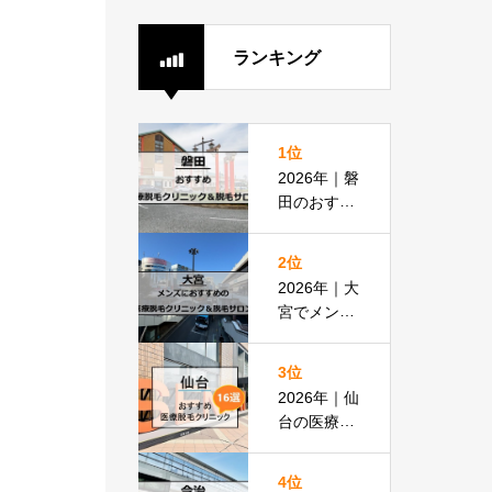
ランキング
1位
2026年｜磐
田のおすす
め医療脱毛
クリニック
2位
＆脱毛サロ
2026年｜大
ン全8選
宮でメンズ
脱毛におす
すめの医療
3位
脱毛＆脱毛
2026年｜仙
サロン全16
台の医療脱
選
毛おすすめ
16選！都度
4位