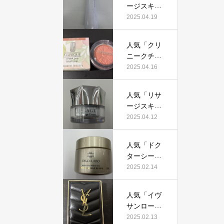
証！
ージスキン
て本当にお
メインテナ
2025.04.19
すすめ？美
イザーD
容マニアが
X」って本
実際使用し
人気「クリ
当におすす
て口コミを
ニークチー
め？美容マ
検証！
クポップ」
2025.04.16
ニアの私が
って本当に
実際使用し
おすすめ？
て、口コミ
人気「リサ
美容マニア
を検証！
ージスキン
が実際使用
チェンジク
2025.04.12
して口コミ
リーム」っ
を検証！
て本当にお
人気「ドク
すすめ？美
ターシーラ
容マニアが
ボ薬用アク
2025.02.14
実際使用し
アコラーゲ
て口コミを
ンゲルエン
検証！
人気「イヴ
リッチリン
サンローラ
クルリペ
ン クチュー
2025.02.13
ア」って本