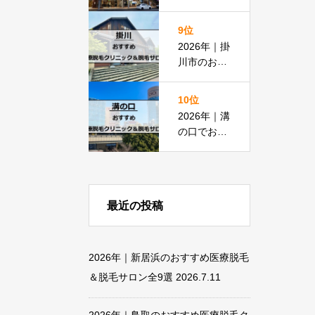
脱毛におす
すめの医療
9位
脱毛＆脱毛
2026年｜掛
サロン全15
川市のおす
選
すめ医療脱
毛クリニッ
10位
ク＆脱毛サ
2026年｜溝
ロン全11選
の口でおす
すめの医療
脱毛＆脱毛
サロン全13
選
最近の投稿
2026年｜新居浜のおすすめ医療脱毛
＆脱毛サロン全9選
2026.7.11