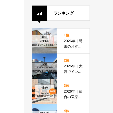
ランキング
1位
2026年｜磐
田のおすす
め医療脱毛
クリニック
2位
＆脱毛サロ
2026年｜大
ン全8選
宮でメンズ
脱毛におす
すめの医療
3位
脱毛＆脱毛
2026年｜仙
サロン全16
台の医療脱
選
毛おすすめ
16選！都度
4位