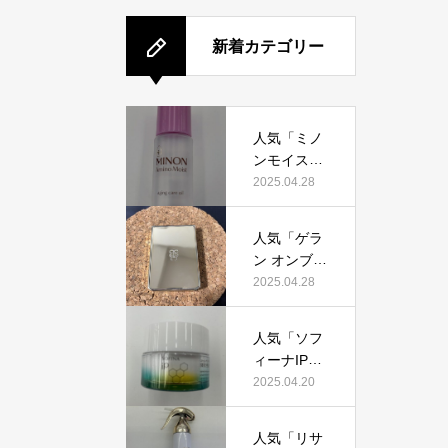
新着カテゴリー
人気「ミノ
ンモイスト
エイジング
2025.04.28
ケアオイ
ル」って本
人気「ゲラ
当におすす
ン オンブル
め？美容マ
ジェオーラ
2025.04.28
ニアが実際
グロウ」っ
使用して口
て本当にお
コミを検
人気「ソフ
すすめ？美
証！
ィーナIPゴ
容マニアの
ールデンタ
2025.04.20
私が実際使
イムリペア
用して、口
深夜浸透ク
コミを検
人気「リサ
リーム」っ