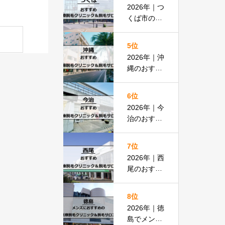
払いOKの
2026年｜つ
安い医院も
くば市のお
紹介
すすめ医療
脱毛＆脱毛
5位
サロン全13
2026年｜沖
選
縄のおすす
め医療脱毛
＆脱毛サロ
6位
ン全19選
2026年｜今
治のおすす
め医療脱毛
クリニック
7位
＆脱毛サロ
2026年｜西
ン全13選
尾のおすす
め医療脱毛
クリニック
8位
＆脱毛サロ
2026年｜徳
ン全15選
島でメンズ