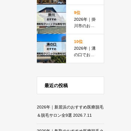
脱毛におす
すめの医療
9位
脱毛＆脱毛
2026年｜掛
サロン全15
川市のおす
選
すめ医療脱
毛クリニッ
10位
ク＆脱毛サ
2026年｜溝
ロン全11選
の口でおす
すめの医療
脱毛＆脱毛
サロン全13
選
最近の投稿
2026年｜新居浜のおすすめ医療脱毛
＆脱毛サロン全9選
2026.7.11