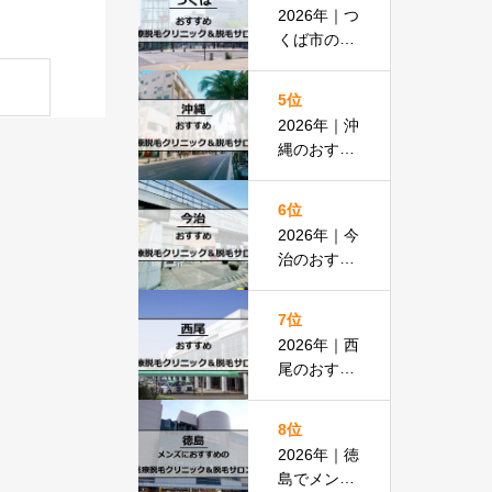
払いOKの
2026年｜つ
安い医院も
くば市のお
紹介
すすめ医療
脱毛＆脱毛
5位
サロン全13
2026年｜沖
選
縄のおすす
め医療脱毛
＆脱毛サロ
6位
ン全19選
2026年｜今
治のおすす
め医療脱毛
クリニック
7位
＆脱毛サロ
2026年｜西
ン全13選
尾のおすす
め医療脱毛
クリニック
8位
＆脱毛サロ
2026年｜徳
ン全15選
島でメンズ