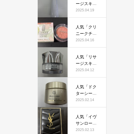
証！
ージスキン
て本当にお
メインテナ
2025.04.19
すすめ？美
イザーD
容マニアが
X」って本
実際使用し
人気「クリ
当におすす
て口コミを
ニークチー
め？美容マ
検証！
クポップ」
2025.04.16
ニアの私が
って本当に
実際使用し
おすすめ？
て、口コミ
人気「リサ
美容マニア
を検証！
ージスキン
が実際使用
チェンジク
2025.04.12
して口コミ
リーム」っ
を検証！
て本当にお
人気「ドク
すすめ？美
ターシーラ
容マニアが
ボ薬用アク
2025.02.14
実際使用し
アコラーゲ
て口コミを
ンゲルエン
検証！
人気「イヴ
リッチリン
サンローラ
クルリペ
ン クチュー
2025.02.13
ア」って本