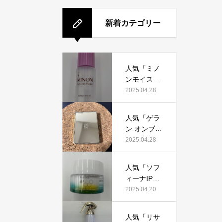
新着カテゴリー
人気「ミノ
ンモイスト
エイジング
2025.04.28
ケアオイ
ル」って本
人気「ゲラ
当におすす
ン オンブル
め？美容マ
ジェオーラ
2025.04.28
ニアが実際
グロウ」っ
使用して口
て本当にお
コミを検
人気「ソフ
すすめ？美
証！
ィーナIPゴ
容マニアの
ールデンタ
2025.04.20
私が実際使
イムリペア
用して、口
深夜浸透ク
コミを検
人気「リサ
リーム」っ