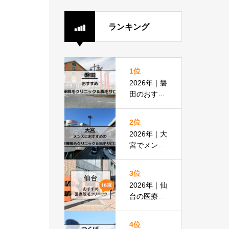
ランキング
1位
2026年｜磐
田のおすす
め医療脱毛
クリニック
2位
＆脱毛サロ
2026年｜大
ン全8選
宮でメンズ
脱毛におす
すめの医療
3位
脱毛＆脱毛
2026年｜仙
サロン全16
台の医療脱
選
毛おすすめ
16選！都度
4位