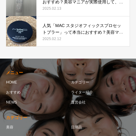
おすすめ？美容マニアが実際使用して、口
コミを検証！
2025.02.13
人気「MAC スタジオフィックスプロセッ
トブラー」って本当におすすめ？美容マニ
アが実際使用して口コミを検証！
2025.02.12
メニュー
HOME
カテゴリー
おすすめ
ライター紹介
NEWS
運営会社
カテゴリー
美容
日用品