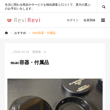
SEARCH
生活に関わる商品やサービスを独自調査と口コミで、貴方の選ぶ
のお手伝いをします。
ログイン
会員登録
おすすめ
mac容器・付属品
ホーム
2025.02.12
閲覧数：0
mac容器・付属品