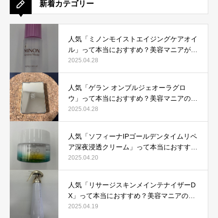
新着カテゴリー
人気「ミノンモイストエイジングケアオイ
ル」って本当におすすめ？美容マニアが実
際使用して口コミを検証！
2025.04.28
人気「ゲラン オンブルジェオーラグロ
ウ」って本当におすすめ？美容マニアの私
が実際使用して、口コミを検証！
2025.04.28
人気「ソフィーナIPゴールデンタイムリペ
ア深夜浸透クリーム」って本当におすす
め？美容マニアが実際使用して口コミを検
2025.04.20
証！
人気「リサージスキンメインテナイザーD
X」って本当におすすめ？美容マニアの私
が実際使用して、口コミを検証！
2025.04.19