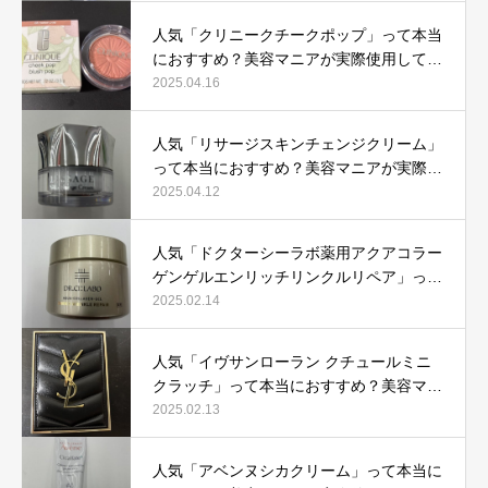
人気「クリニークチークポップ」って本当
におすすめ？美容マニアが実際使用して口
コミを検証！
2025.04.16
人気「リサージスキンチェンジクリーム」
って本当におすすめ？美容マニアが実際使
用して口コミを検証！
2025.04.12
人気「ドクターシーラボ薬用アクアコラー
ゲンゲルエンリッチリンクルリペア」って
本当におすすめ？美容マニアが実際使用し
2025.02.14
て口コミを検証
人気「イヴサンローラン クチュールミニ
クラッチ」って本当におすすめ？美容マニ
アが実際使用して口コミを検証！
2025.02.13
人気「アベンヌシカクリーム」って本当に