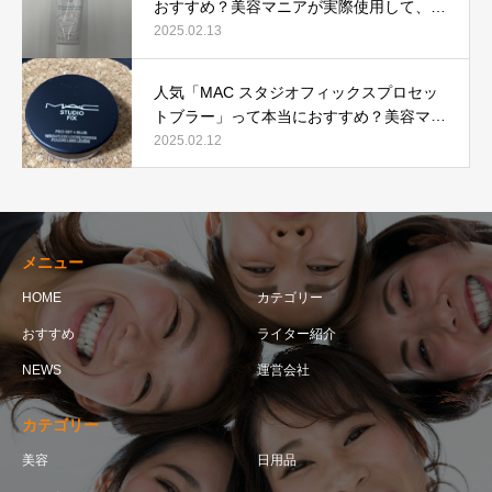
おすすめ？美容マニアが実際使用して、口
コミを検証！
2025.02.13
人気「MAC スタジオフィックスプロセッ
トブラー」って本当におすすめ？美容マニ
アが実際使用して口コミを検証！
2025.02.12
メニュー
HOME
カテゴリー
おすすめ
ライター紹介
NEWS
運営会社
カテゴリー
美容
日用品