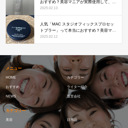
おすすめ？美容マニアが実際使用して、口
コミを検証！
2025.02.13
人気「MAC スタジオフィックスプロセッ
トブラー」って本当におすすめ？美容マニ
アが実際使用して口コミを検証！
2025.02.12
メニュー
HOME
カテゴリー
おすすめ
ライター紹介
NEWS
運営会社
カテゴリー
美容
日用品