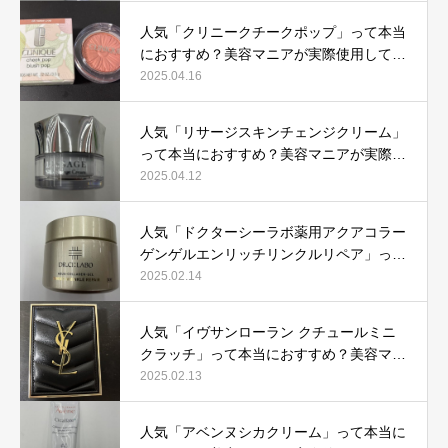
人気「クリニークチークポップ」って本当
におすすめ？美容マニアが実際使用して口
コミを検証！
2025.04.16
人気「リサージスキンチェンジクリーム」
って本当におすすめ？美容マニアが実際使
用して口コミを検証！
2025.04.12
人気「ドクターシーラボ薬用アクアコラー
ゲンゲルエンリッチリンクルリペア」って
本当におすすめ？美容マニアが実際使用し
2025.02.14
て口コミを検証
人気「イヴサンローラン クチュールミニ
クラッチ」って本当におすすめ？美容マニ
アが実際使用して口コミを検証！
2025.02.13
人気「アベンヌシカクリーム」って本当に