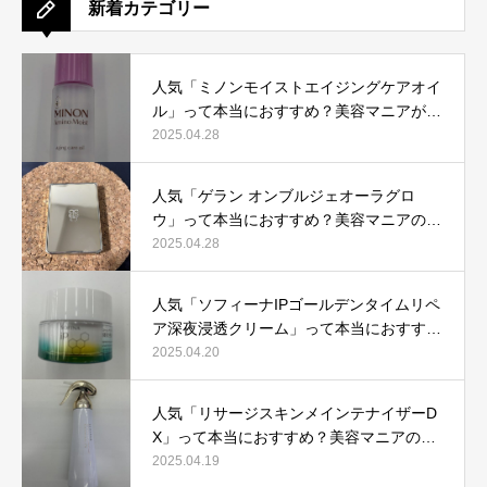
新着カテゴリー
人気「ミノンモイストエイジングケアオイ
ル」って本当におすすめ？美容マニアが実
際使用して口コミを検証！
2025.04.28
人気「ゲラン オンブルジェオーラグロ
ウ」って本当におすすめ？美容マニアの私
が実際使用して、口コミを検証！
2025.04.28
人気「ソフィーナIPゴールデンタイムリペ
ア深夜浸透クリーム」って本当におすす
め？美容マニアが実際使用して口コミを検
2025.04.20
証！
人気「リサージスキンメインテナイザーD
X」って本当におすすめ？美容マニアの私
が実際使用して、口コミを検証！
2025.04.19