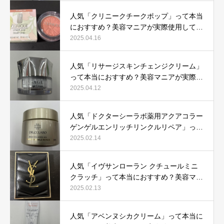
人気「クリニークチークポップ」って本当
におすすめ？美容マニアが実際使用して口
コミを検証！
2025.04.16
人気「リサージスキンチェンジクリーム」
って本当におすすめ？美容マニアが実際使
用して口コミを検証！
2025.04.12
人気「ドクターシーラボ薬用アクアコラー
ゲンゲルエンリッチリンクルリペア」って
本当におすすめ？美容マニアが実際使用し
2025.02.14
て口コミを検証
人気「イヴサンローラン クチュールミニ
クラッチ」って本当におすすめ？美容マニ
アが実際使用して口コミを検証！
2025.02.13
人気「アベンヌシカクリーム」って本当に