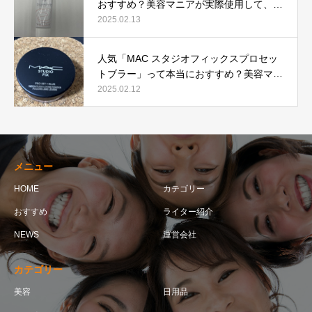
おすすめ？美容マニアが実際使用して、口
コミを検証！
2025.02.13
人気「MAC スタジオフィックスプロセッ
トブラー」って本当におすすめ？美容マニ
アが実際使用して口コミを検証！
2025.02.12
メニュー
HOME
カテゴリー
おすすめ
ライター紹介
NEWS
運営会社
カテゴリー
美容
日用品