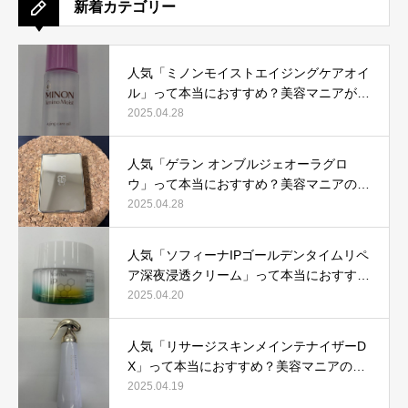
新着カテゴリー
人気「ミノンモイストエイジングケアオイ
ル」って本当におすすめ？美容マニアが実
際使用して口コミを検証！
2025.04.28
人気「ゲラン オンブルジェオーラグロ
ウ」って本当におすすめ？美容マニアの私
が実際使用して、口コミを検証！
2025.04.28
人気「ソフィーナIPゴールデンタイムリペ
ア深夜浸透クリーム」って本当におすす
め？美容マニアが実際使用して口コミを検
2025.04.20
証！
人気「リサージスキンメインテナイザーD
X」って本当におすすめ？美容マニアの私
が実際使用して、口コミを検証！
2025.04.19