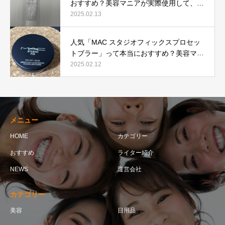
おすすめ？美容マニアが実際使用して、口
コミを検証！
2025.02.13
人気「MAC スタジオフィックスプロセッ
トブラー」って本当におすすめ？美容マニ
アが実際使用して口コミを検証！
2025.02.12
メニュー
HOME
カテゴリー
おすすめ
ライター紹介
NEWS
運営会社
カテゴリー
美容
日用品