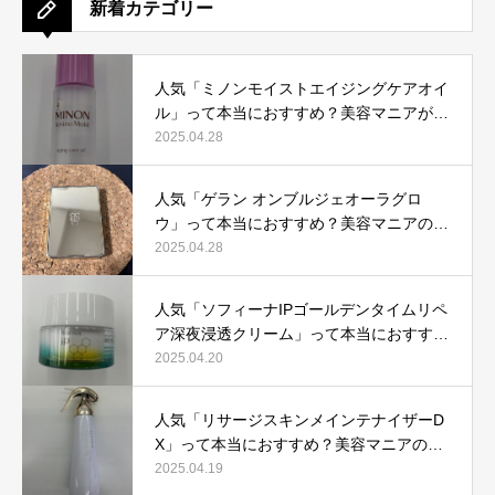
新着カテゴリー
人気「ミノンモイストエイジングケアオイ
ル」って本当におすすめ？美容マニアが実
際使用して口コミを検証！
2025.04.28
人気「ゲラン オンブルジェオーラグロ
ウ」って本当におすすめ？美容マニアの私
が実際使用して、口コミを検証！
2025.04.28
人気「ソフィーナIPゴールデンタイムリペ
ア深夜浸透クリーム」って本当におすす
め？美容マニアが実際使用して口コミを検
2025.04.20
証！
人気「リサージスキンメインテナイザーD
X」って本当におすすめ？美容マニアの私
が実際使用して、口コミを検証！
2025.04.19