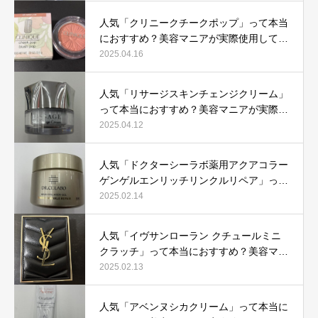
人気「クリニークチークポップ」って本当
におすすめ？美容マニアが実際使用して口
コミを検証！
2025.04.16
人気「リサージスキンチェンジクリーム」
って本当におすすめ？美容マニアが実際使
用して口コミを検証！
2025.04.12
人気「ドクターシーラボ薬用アクアコラー
ゲンゲルエンリッチリンクルリペア」って
本当におすすめ？美容マニアが実際使用し
2025.02.14
て口コミを検証
人気「イヴサンローラン クチュールミニ
クラッチ」って本当におすすめ？美容マニ
アが実際使用して口コミを検証！
2025.02.13
人気「アベンヌシカクリーム」って本当に