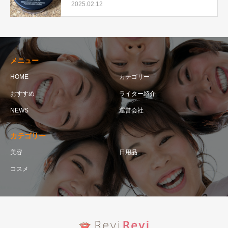
アが実際使用して口コミを検証！
2025.02.12
メニュー
HOME
カテゴリー
おすすめ
ライター紹介
NEWS
運営会社
カテゴリー
美容
日用品
コスメ