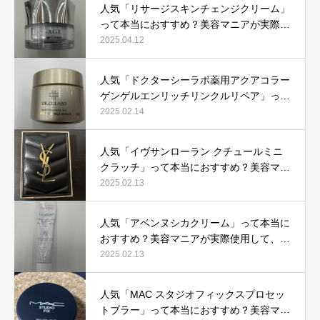
人気「リサージスキンチェンジクリーム」
って本当におすすめ？美容マニアが実際使
用して口コミを検証！
2025.04.12
人気「ドクターシーラボ薬用アクアコラー
ゲンゲルエンリッチリンクルリペア」って
本当におすすめ？美容マニアが実際使用し
2025.02.14
て口コミを検証
人気「イヴサンローラン クチュールミニ
クラッチ」って本当におすすめ？美容マニ
アが実際使用して口コミを検証！
2025.02.13
人気「アベンヌシカクリーム」って本当に
おすすめ？美容マニアが実際使用して、口
コミを検証！
2025.02.13
人気「MAC スタジオフィックスプロセッ
トブラー」って本当におすすめ？美容マニ