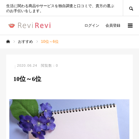
SEARCH
生活に関わる商品やサービスを独自調査と口コミで、貴方の選ぶ
のお手伝いをします。
ログイン
会員登録
おすすめ
10位～6位
ホーム
2020.06.24
閲覧数：0
10位～6位