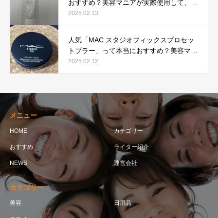
おすすめ？美容マニアが実際使用して、口
コミを検証！
2025.02.13
人気「MAC スタジオフィックスプロセッ
トブラー」って本当におすすめ？美容マニ
アが実際使用して口コミを検証！
2025.02.12
メニュー
HOME
カテゴリー
おすすめ
ライター紹介
NEWS
運営会社
カテゴリー
美容
日用品