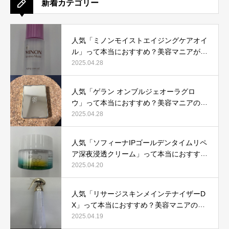
新着カテゴリー
人気「ミノンモイストエイジングケアオイ
ル」って本当におすすめ？美容マニアが実
際使用して口コミを検証！
2025.04.28
人気「ゲラン オンブルジェオーラグロ
ウ」って本当におすすめ？美容マニアの私
が実際使用して、口コミを検証！
2025.04.28
人気「ソフィーナIPゴールデンタイムリペ
ア深夜浸透クリーム」って本当におすす
め？美容マニアが実際使用して口コミを検
2025.04.20
証！
人気「リサージスキンメインテナイザーD
X」って本当におすすめ？美容マニアの私
が実際使用して、口コミを検証！
2025.04.19