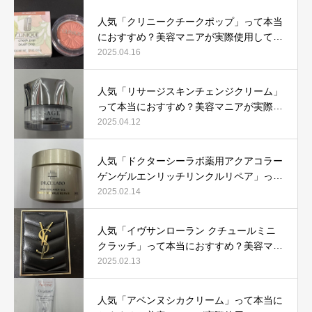
人気「クリニークチークポップ」って本当
におすすめ？美容マニアが実際使用して口
コミを検証！
2025.04.16
人気「リサージスキンチェンジクリーム」
って本当におすすめ？美容マニアが実際使
用して口コミを検証！
2025.04.12
人気「ドクターシーラボ薬用アクアコラー
ゲンゲルエンリッチリンクルリペア」って
本当におすすめ？美容マニアが実際使用し
2025.02.14
て口コミを検証
人気「イヴサンローラン クチュールミニ
クラッチ」って本当におすすめ？美容マニ
アが実際使用して口コミを検証！
2025.02.13
人気「アベンヌシカクリーム」って本当に