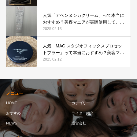
人気「アベンヌシカクリーム」って本当に
おすすめ？美容マニアが実際使用して、口
コミを検証！
2025.02.13
人気「MAC スタジオフィックスプロセッ
トブラー」って本当におすすめ？美容マニ
アが実際使用して口コミを検証！
2025.02.12
メニュー
HOME
カテゴリー
おすすめ
ライター紹介
NEWS
運営会社