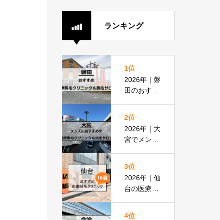
ランキング
1位
2026年｜磐
田のおすす
め医療脱毛
クリニック
2位
＆脱毛サロ
2026年｜大
ン全8選
宮でメンズ
脱毛におす
すめの医療
3位
脱毛＆脱毛
2026年｜仙
サロン全16
台の医療脱
選
毛おすすめ
16選！都度
4位