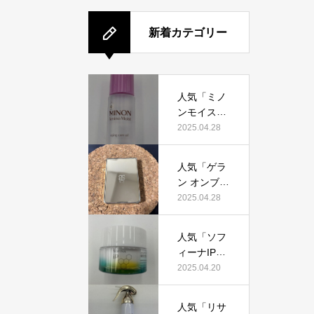
新着カテゴリー
人気「ミノ
ンモイスト
エイジング
2025.04.28
ケアオイ
ル」って本
人気「ゲラ
当におすす
ン オンブル
め？美容マ
ジェオーラ
2025.04.28
ニアが実際
グロウ」っ
使用して口
て本当にお
コミを検
人気「ソフ
すすめ？美
証！
ィーナIPゴ
容マニアの
ールデンタ
2025.04.20
私が実際使
イムリペア
用して、口
深夜浸透ク
コミを検
人気「リサ
リーム」っ