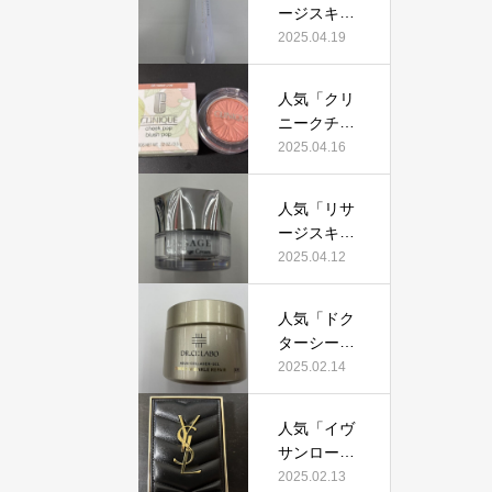
証！
ージスキン
て本当にお
メインテナ
2025.04.19
すすめ？美
イザーD
容マニアが
X」って本
実際使用し
人気「クリ
当におすす
て口コミを
ニークチー
め？美容マ
検証！
クポップ」
2025.04.16
ニアの私が
って本当に
実際使用し
おすすめ？
て、口コミ
人気「リサ
美容マニア
を検証！
ージスキン
が実際使用
チェンジク
2025.04.12
して口コミ
リーム」っ
を検証！
て本当にお
人気「ドク
すすめ？美
ターシーラ
容マニアが
ボ薬用アク
2025.02.14
実際使用し
アコラーゲ
て口コミを
ンゲルエン
検証！
人気「イヴ
リッチリン
サンローラ
クルリペ
ン クチュー
2025.02.13
ア」って本