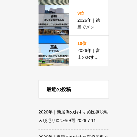
すめ医療脱
毛クリニッ
9位
ク＆脱毛サ
2026年｜徳
ロン全11選
島でメンズ
脱毛におす
すめの医療
10位
脱毛＆脱毛
2026年｜富
サロン全15
山のおすす
選
め医療脱毛
クリニック
＆脱毛サロ
ン全18選
最近の投稿
2026年｜新居浜のおすすめ医療脱毛
＆脱毛サロン全9選
2026.7.11