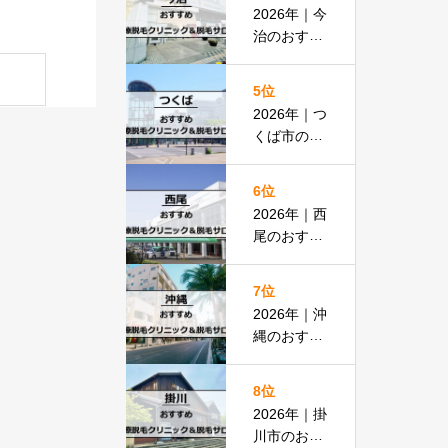
払いOKの
2026年｜今
安い医院も
治のおすす
紹介
め医療脱毛
クリニック
5位
＆脱毛サロ
2026年｜つ
ン全13選
くば市のお
すすめ医療
脱毛＆脱毛
6位
サロン全13
2026年｜西
選
尾のおすす
め医療脱毛
クリニック
7位
＆脱毛サロ
2026年｜沖
ン全15選
縄のおすす
め医療脱毛
＆脱毛サロ
8位
ン全19選
2026年｜掛
川市のおす