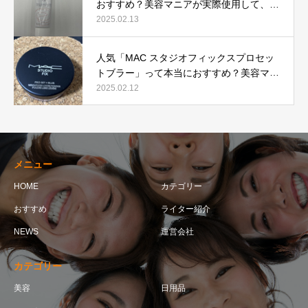
おすすめ？美容マニアが実際使用して、口
コミを検証！
2025.02.13
人気「MAC スタジオフィックスプロセッ
トブラー」って本当におすすめ？美容マニ
アが実際使用して口コミを検証！
2025.02.12
メニュー
HOME
カテゴリー
おすすめ
ライター紹介
NEWS
運営会社
カテゴリー
美容
日用品